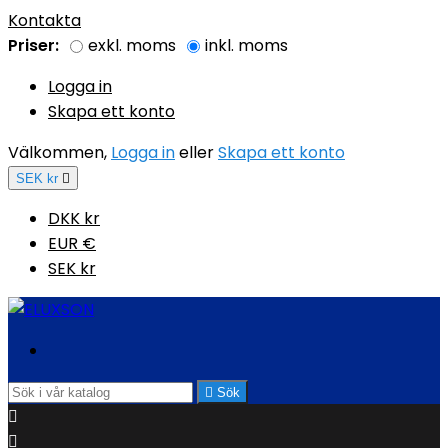
Kontakta
Priser:
exkl. moms
inkl. moms
Logga in
Skapa ett konto
Välkommen,
Logga in
eller
Skapa ett konto
SEK kr

DKK kr
EUR €
SEK kr

Sök

