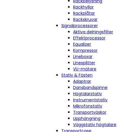
Rackbelysning
Rackhyllor
Rackplåtar
Rackskruvar
Signalprocessorer
Aktiva delningsfilter
Effektprocessor
Equalizer
Kompressor
Lineboxar
Linesplitter
VU-mätare
Stativ & Fästen
Adaptrar
Dansbandspinne
Högtalarstativ
Instrumentstativ
Mikrofonstativ
Transportväskor
Upphängning
Väggstativ högtalare
Transportcase