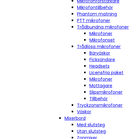
Mikrofonförstärkare
Mikrofontillbehör
Phantom matning
PTT mikrofoner
Trådbundna mikrofoner
Mikrofoner
Mikrofonset
Trådlösa mikrofoner
Bärväskor
Ficksändare
Headsets
Licensfria paket
Mikrofoner
Mottagare
Slipsmikrofoner
Tillbehör
Tryckzonsmikrofoner
Väskor
Mixerbord
Med slutsteg
Utan slutsteg
Zonmixer