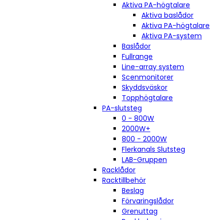
Aktiva PA-högtalare
Aktiva baslådor
Aktiva PA-högtalare
Aktiva PA-system
Baslådor
Fullrange
Line-array system
Scenmonitorer
Skyddsväskor
Topphögtalare
PA-slutsteg
0 - 800W
2000W+
800 - 2000W
Flerkanals Slutsteg
LAB-Gruppen
Racklådor
Racktillbehör
Beslag
Förvaringslådor
Grenuttag