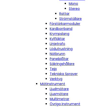
Mono
Stereo
Rattar
Strömställare
Förstärkarmoduler
Kardborrband
Krympslang
Kylfläktar
Linjetrafo
Lödutrustning
Nätbrunn
Panelplåtar
Säkringshållare
Tejp
Tekniska Sprayer
Verktyg
Mätinstrument
Ljudmätare
Ljusmätare
Multimetrar
Övriga instrument