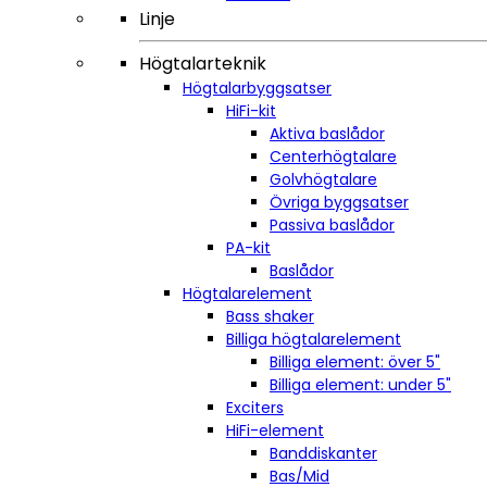
Linje
Högtalarteknik
Högtalarbyggsatser
HiFi-kit
Aktiva baslådor
Centerhögtalare
Golvhögtalare
Övriga byggsatser
Passiva baslådor
PA-kit
Baslådor
Högtalarelement
Bass shaker
Billiga högtalarelement
Billiga element: över 5"
Billiga element: under 5"
Exciters
HiFi-element
Banddiskanter
Bas/Mid