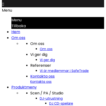

Menu
Menu
Tillbaka
Hem
Om oss
Om oss
Om oss
Vi ger dig
Vi ger dig
Referenser
Vi är medlemmar i SafeTrade
Kontakta oss
Kontakta oss
Produktmeny
Scen / PA / Studio
DJ-utrustning
DJ CD-spelare