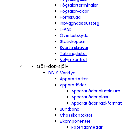
Högtalarterminaler
Högtalarväxlar
Hörnskydd
Inbyggnadsslutsteg
L-PAD
Överlastskydd
Stativkoppar
Svarta skruvar
Tätningslister
Volymkontroll
Gör-det-själv
DIY & Verktyg
Apparatfötter
Apparatlådor
Apparatlådor aluminium
Apparatlådor plast
Apparatlådor rackformat
Buntband
Chassikontakter
Elkomponenter
Potentiometrar