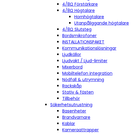
4/8Ω Förstärkare
4/8Ω Högtalare
Hornhögtalare
Utanpåliggande högtalare
4/8Ω Slutsteg
Bordsmikrofoner
INSTALLATIONSPAKET
Kommunikationslösningar
Ljudkällor
Ljudvakt / Ljud-limiter
Mixerbord
Mobiltelefon integration
Nödfall & utrymning
Rackskåp
Stativ & fästen
Tillbehör
Säkerhetsutrustning
Basenheter
Brandvarnare
Kablar
Kameraattrapper