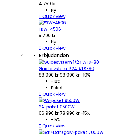
4 759 kr
Ny

Quick view
FRW-4506
5 790 kr
Ny

Quick view
Erbjudanden
Guidesystem 1/24 ATS-80
88 990 kr
98 990 kr
−10%
−10%
Paket

Quick view
PA-paket 9500W
66 990 kr
78 990 kr
−15%
−15%

Quick view