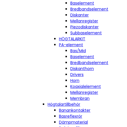
Baselement
Bredbandselement
Diskanter
Mellanregister
Piezodiskanter
Subbaselement
HÖGTALARKIT
PA-element
Bas/Mid
Baselement
Bredbandselement
Diskanthorn
Drivers
Horn
Koaxialelement
Mellanregister
Membran
Högtalartillbehör
Banankontakter
Basreflexrör
Dämpmaterial