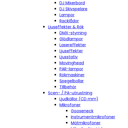
DJ Mixerbord
DJ Skivspelare
Lampor
Racklådor
Ljuseffekter & Rök
DMX-styrning
Glödlampor
Lasereffekter
Ljuseffekter
Ljusstativ
Movinghead
PAR-lampor
Rökmaskiner
Spegelbollar
Tillbehör
Scen- / PA-utrustning
Ljudkällor (CD mm)
Mikrofoner
Gooseneck
Instrumentmikrofoner
Mätmikrofoner