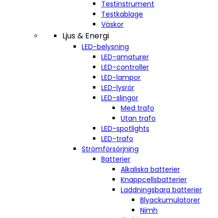
Testinstrument
Testkablage
Väskor
Ljus & Energi
LED-belysning
LED-amaturer
LED-controller
LED-lampor
LED-lysrör
LED-slingor
Med trafo
Utan trafo
LED-spotlights
LED-trafo
Strömförsörjning
Batterier
Alkaliska batterier
Knappcellsbatterier
Laddningsbara batterier
Blyackumulatorer
Nimh