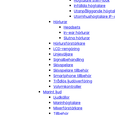
Högtalare sten-look
Infällda högtalare
Utanpåliggande högta
Utomhushögtalare IP-
Hörlurar
Headsets
In-ear hörlurar
Slutna hörlurar
Hörlursförstärkare
LCD-rengöring
Linjeväljare
Signalbehandling
Skivspelare
Skivspelare tillbehör
Smartphone tillbehör
Trådlös ljudöverföring
Volymkontroller
Marint ljud
Ljudkällor
Marinhögtalare
Mixerförstärkare
Tillbehör