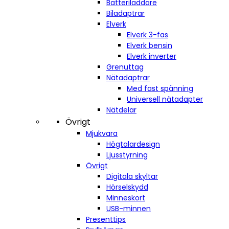
Batteriladdare
Biladaptrar
Elverk
Elverk 3-fas
Elverk bensin
Elverk inverter
Grenuttag
Nätadaptrar
Med fast spänning
Universell nätadapter
Nätdelar
Övrigt
Mjukvara
Högtalardesign
Ljusstyrning
Övrigt
Digitala skyltar
Hörselskydd
Minneskort
USB-minnen
Presenttips