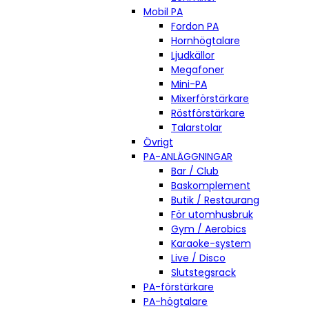
Mobil PA
Fordon PA
Hornhögtalare
Ljudkällor
Megafoner
Mini-PA
Mixerförstärkare
Röstförstärkare
Talarstolar
Övrigt
PA-ANLÄGGNINGAR
Bar / Club
Baskomplement
Butik / Restaurang
För utomhusbruk
Gym / Aerobics
Karaoke-system
Live / Disco
Slutstegsrack
PA-förstärkare
PA-högtalare