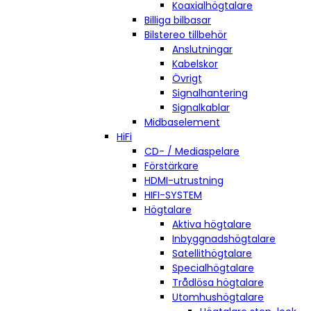
Koaxialhögtalare
Billiga bilbasar
Bilstereo tillbehör
Anslutningar
Kabelskor
Övrigt
Signalhantering
Signalkablar
Midbaselement
HiFi
CD- / Mediaspelare
Förstärkare
HDMI-utrustning
HIFI-SYSTEM
Högtalare
Aktiva högtalare
Inbyggnadshögtalare
Satellithögtalare
Specialhögtalare
Trådlösa högtalare
Utomhushögtalare