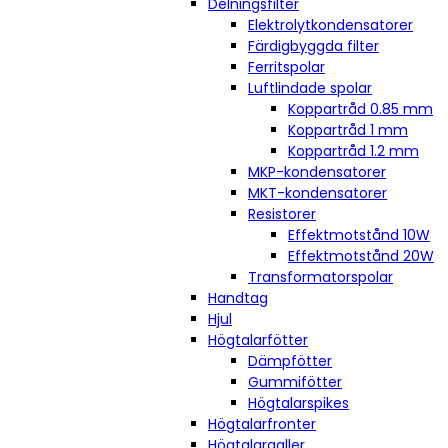
Delningsfilter
Elektrolytkondensatorer
Färdigbyggda filter
Ferritspolar
Luftlindade spolar
Koppartråd 0.85 mm
Koppartråd 1 mm
Koppartråd 1.2 mm
MKP-kondensatorer
MKT-kondensatorer
Resistorer
Effektmotstånd 10W
Effektmotstånd 20W
Transformatorspolar
Handtag
Hjul
Högtalarfötter
Dämpfötter
Gummifötter
Högtalarspikes
Högtalarfronter
Högtalargaller