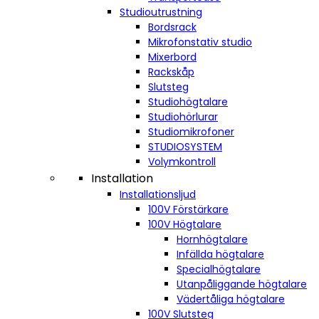
Studioutrustning
Bordsrack
Mikrofonstativ studio
Mixerbord
Rackskåp
Slutsteg
Studiohögtalare
Studiohörlurar
Studiomikrofoner
STUDIOSYSTEM
Volymkontroll
Installation
Installationsljud
100V Förstärkare
100V Högtalare
Hornhögtalare
Infällda högtalare
Specialhögtalare
Utanpåliggande högtalare
Vädertåliga högtalare
100V Slutsteg