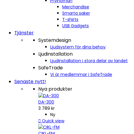
Prylhörnan
Merchandise
Smarta saker
T-shirts
USB Gadgets
Tjänster
Systemdesign
Ljudsystem för dina behov
Ljudinstallation
Ljudinstallation i stora delar av landet
SafeTrade
Vi är medlemmar i SafeTrade
Senaste nytt!
Nya produkter
DA-300
3 789 kr
Ny

Quick view
CIKL-FM