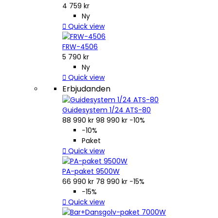
4 759 kr
Ny

Quick view
FRW-4506
5 790 kr
Ny

Quick view
Erbjudanden
Guidesystem 1/24 ATS-80
88 990 kr
98 990 kr
−10%
−10%
Paket

Quick view
PA-paket 9500W
66 990 kr
78 990 kr
−15%
−15%

Quick view