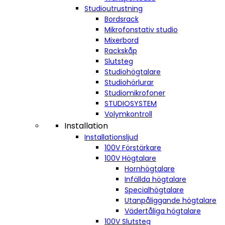
Studioutrustning
Bordsrack
Mikrofonstativ studio
Mixerbord
Rackskåp
Slutsteg
Studiohögtalare
Studiohörlurar
Studiomikrofoner
STUDIOSYSTEM
Volymkontroll
Installation
Installationsljud
100V Förstärkare
100V Högtalare
Hornhögtalare
Infällda högtalare
Specialhögtalare
Utanpåliggande högtalare
Vädertåliga högtalare
100V Slutsteg