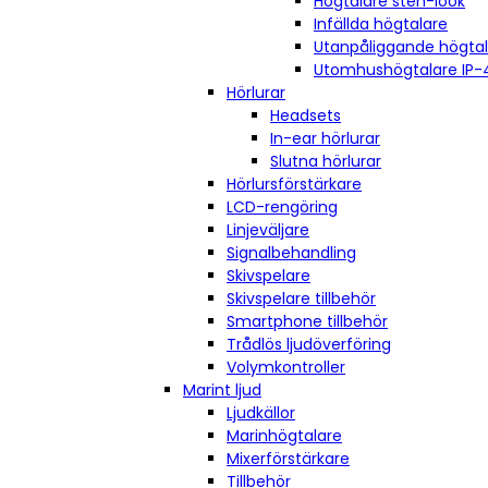
Högtalare sten-look
Infällda högtalare
Utanpåliggande högta
Utomhushögtalare IP-
Hörlurar
Headsets
In-ear hörlurar
Slutna hörlurar
Hörlursförstärkare
LCD-rengöring
Linjeväljare
Signalbehandling
Skivspelare
Skivspelare tillbehör
Smartphone tillbehör
Trådlös ljudöverföring
Volymkontroller
Marint ljud
Ljudkällor
Marinhögtalare
Mixerförstärkare
Tillbehör