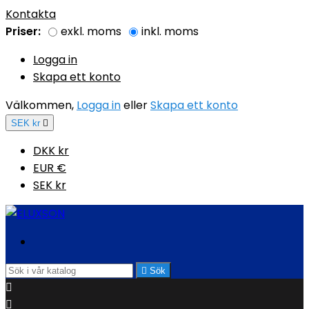
Kontakta
Priser:
exkl. moms
inkl. moms
Logga in
Skapa ett konto
Välkommen,
Logga in
eller
Skapa ett konto
SEK kr

DKK kr
EUR €
SEK kr

Sök

