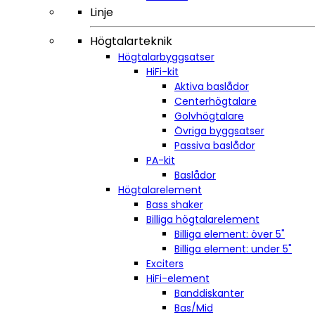
Linje
Högtalarteknik
Högtalarbyggsatser
HiFi-kit
Aktiva baslådor
Centerhögtalare
Golvhögtalare
Övriga byggsatser
Passiva baslådor
PA-kit
Baslådor
Högtalarelement
Bass shaker
Billiga högtalarelement
Billiga element: över 5"
Billiga element: under 5"
Exciters
HiFi-element
Banddiskanter
Bas/Mid