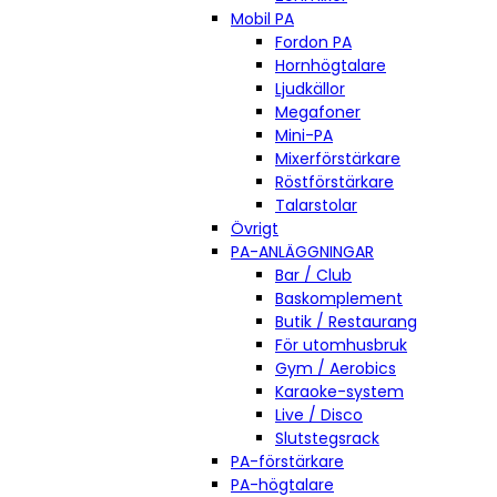
Mobil PA
Fordon PA
Hornhögtalare
Ljudkällor
Megafoner
Mini-PA
Mixerförstärkare
Röstförstärkare
Talarstolar
Övrigt
PA-ANLÄGGNINGAR
Bar / Club
Baskomplement
Butik / Restaurang
För utomhusbruk
Gym / Aerobics
Karaoke-system
Live / Disco
Slutstegsrack
PA-förstärkare
PA-högtalare