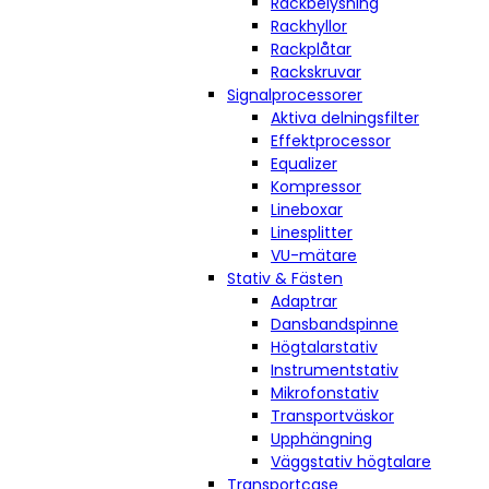
Rackbelysning
Rackhyllor
Rackplåtar
Rackskruvar
Signalprocessorer
Aktiva delningsfilter
Effektprocessor
Equalizer
Kompressor
Lineboxar
Linesplitter
VU-mätare
Stativ & Fästen
Adaptrar
Dansbandspinne
Högtalarstativ
Instrumentstativ
Mikrofonstativ
Transportväskor
Upphängning
Väggstativ högtalare
Transportcase