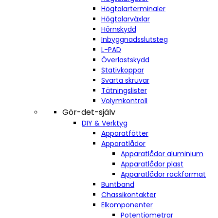
Högtalarterminaler
Högtalarväxlar
Hörnskydd
Inbyggnadsslutsteg
L-PAD
Överlastskydd
Stativkoppar
Svarta skruvar
Tätningslister
Volymkontroll
Gör-det-själv
DIY & Verktyg
Apparatfötter
Apparatlådor
Apparatlådor aluminium
Apparatlådor plast
Apparatlådor rackformat
Buntband
Chassikontakter
Elkomponenter
Potentiometrar