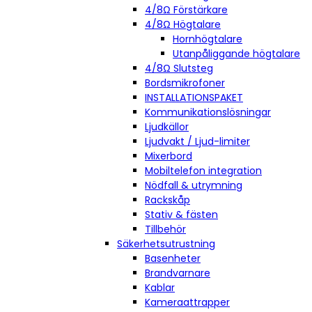
4/8Ω Förstärkare
4/8Ω Högtalare
Hornhögtalare
Utanpåliggande högtalare
4/8Ω Slutsteg
Bordsmikrofoner
INSTALLATIONSPAKET
Kommunikationslösningar
Ljudkällor
Ljudvakt / Ljud-limiter
Mixerbord
Mobiltelefon integration
Nödfall & utrymning
Rackskåp
Stativ & fästen
Tillbehör
Säkerhetsutrustning
Basenheter
Brandvarnare
Kablar
Kameraattrapper