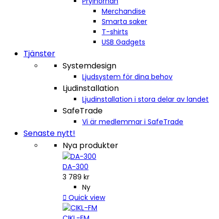
Prylhörnan
Merchandise
Smarta saker
T-shirts
USB Gadgets
Tjänster
Systemdesign
Ljudsystem för dina behov
Ljudinstallation
Ljudinstallation i stora delar av landet
SafeTrade
Vi är medlemmar i SafeTrade
Senaste nytt!
Nya produkter
DA-300
3 789 kr
Ny

Quick view
CIKL-FM