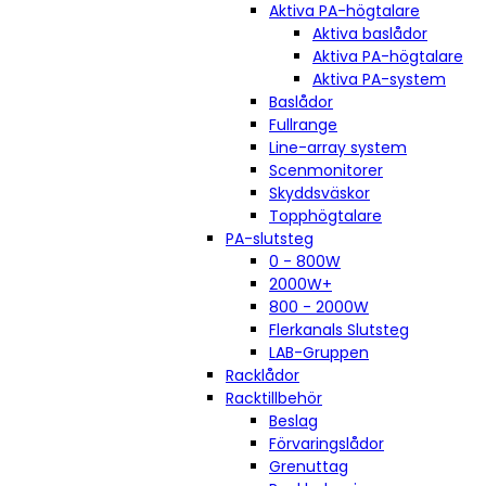
Aktiva PA-högtalare
Aktiva baslådor
Aktiva PA-högtalare
Aktiva PA-system
Baslådor
Fullrange
Line-array system
Scenmonitorer
Skyddsväskor
Topphögtalare
PA-slutsteg
0 - 800W
2000W+
800 - 2000W
Flerkanals Slutsteg
LAB-Gruppen
Racklådor
Racktillbehör
Beslag
Förvaringslådor
Grenuttag