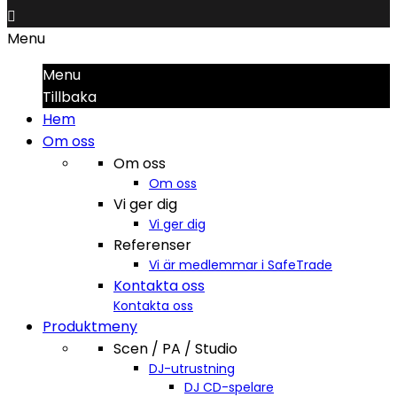

Menu
Menu
Tillbaka
Hem
Om oss
Om oss
Om oss
Vi ger dig
Vi ger dig
Referenser
Vi är medlemmar i SafeTrade
Kontakta oss
Kontakta oss
Produktmeny
Scen / PA / Studio
DJ-utrustning
DJ CD-spelare