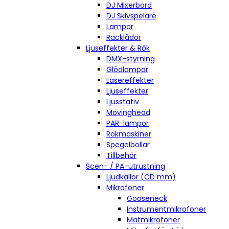
DJ Mixerbord
DJ Skivspelare
Lampor
Racklådor
Ljuseffekter & Rök
DMX-styrning
Glödlampor
Lasereffekter
Ljuseffekter
Ljusstativ
Movinghead
PAR-lampor
Rökmaskiner
Spegelbollar
Tillbehör
Scen- / PA-utrustning
Ljudkällor (CD mm)
Mikrofoner
Gooseneck
Instrumentmikrofoner
Mätmikrofoner