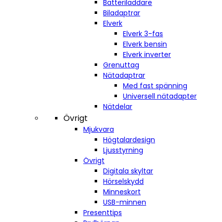
Batteriladdare
Biladaptrar
Elverk
Elverk 3-fas
Elverk bensin
Elverk inverter
Grenuttag
Nätadaptrar
Med fast spänning
Universell nätadapter
Nätdelar
Övrigt
Mjukvara
Högtalardesign
Ljusstyrning
Övrigt
Digitala skyltar
Hörselskydd
Minneskort
USB-minnen
Presenttips