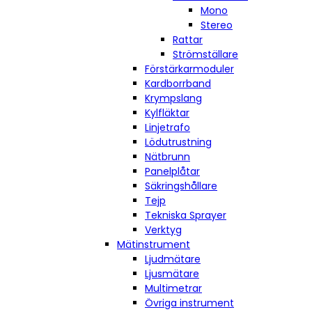
Mono
Stereo
Rattar
Strömställare
Förstärkarmoduler
Kardborrband
Krympslang
Kylfläktar
Linjetrafo
Lödutrustning
Nätbrunn
Panelplåtar
Säkringshållare
Tejp
Tekniska Sprayer
Verktyg
Mätinstrument
Ljudmätare
Ljusmätare
Multimetrar
Övriga instrument