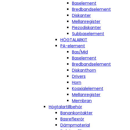
Baselement
Bredbandselement
Diskanter
Mellanregister
Piezodiskanter
Subbaselement
HÖGTALARKIT
PA-element
Bas/Mid
Baselement
Bredbandselement
Diskanthorn
Drivers
Horn
Koaxialelement
Mellanregister
Membran
Högtalartillbehör
Banankontakter
Basreflexrör
Dämpmaterial