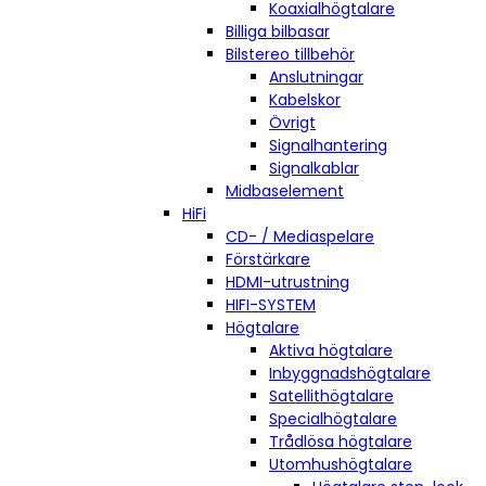
Koaxialhögtalare
Billiga bilbasar
Bilstereo tillbehör
Anslutningar
Kabelskor
Övrigt
Signalhantering
Signalkablar
Midbaselement
HiFi
CD- / Mediaspelare
Förstärkare
HDMI-utrustning
HIFI-SYSTEM
Högtalare
Aktiva högtalare
Inbyggnadshögtalare
Satellithögtalare
Specialhögtalare
Trådlösa högtalare
Utomhushögtalare