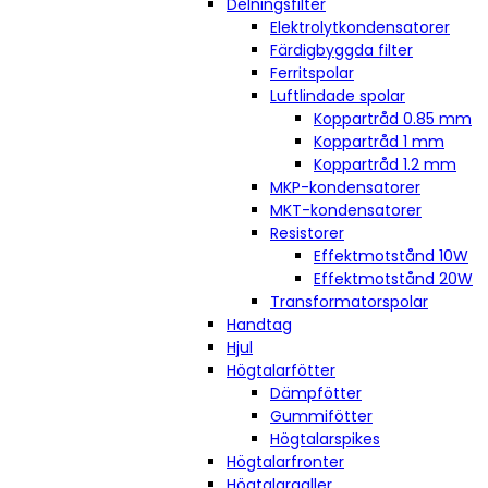
Delningsfilter
Elektrolytkondensatorer
Färdigbyggda filter
Ferritspolar
Luftlindade spolar
Koppartråd 0.85 mm
Koppartråd 1 mm
Koppartråd 1.2 mm
MKP-kondensatorer
MKT-kondensatorer
Resistorer
Effektmotstånd 10W
Effektmotstånd 20W
Transformatorspolar
Handtag
Hjul
Högtalarfötter
Dämpfötter
Gummifötter
Högtalarspikes
Högtalarfronter
Högtalargaller