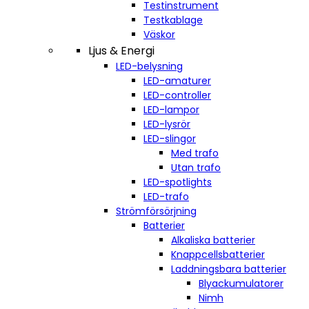
Testinstrument
Testkablage
Väskor
Ljus & Energi
LED-belysning
LED-amaturer
LED-controller
LED-lampor
LED-lysrör
LED-slingor
Med trafo
Utan trafo
LED-spotlights
LED-trafo
Strömförsörjning
Batterier
Alkaliska batterier
Knappcellsbatterier
Laddningsbara batterier
Blyackumulatorer
Nimh