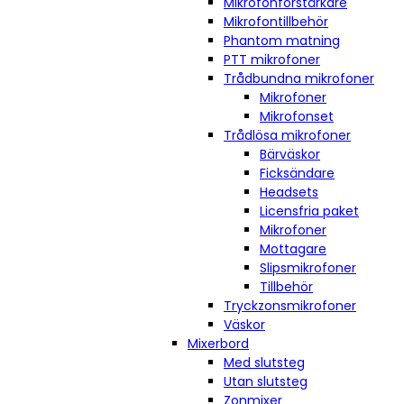
Mikrofonförstärkare
Mikrofontillbehör
Phantom matning
PTT mikrofoner
Trådbundna mikrofoner
Mikrofoner
Mikrofonset
Trådlösa mikrofoner
Bärväskor
Ficksändare
Headsets
Licensfria paket
Mikrofoner
Mottagare
Slipsmikrofoner
Tillbehör
Tryckzonsmikrofoner
Väskor
Mixerbord
Med slutsteg
Utan slutsteg
Zonmixer