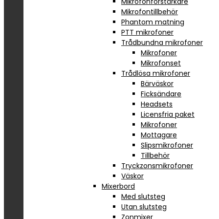
Mikrofonförstärkare
Mikrofontillbehör
Phantom matning
PTT mikrofoner
Trådbundna mikrofoner
Mikrofoner
Mikrofonset
Trådlösa mikrofoner
Bärväskor
Ficksändare
Headsets
Licensfria paket
Mikrofoner
Mottagare
Slipsmikrofoner
Tillbehör
Tryckzonsmikrofoner
Väskor
Mixerbord
Med slutsteg
Utan slutsteg
Zonmixer