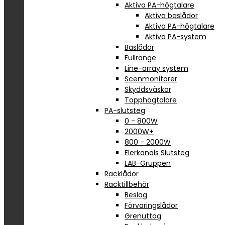
Aktiva PA-högtalare
Aktiva baslådor
Aktiva PA-högtalare
Aktiva PA-system
Baslådor
Fullrange
Line-array system
Scenmonitorer
Skyddsväskor
Topphögtalare
PA-slutsteg
0 - 800W
2000W+
800 - 2000W
Flerkanals Slutsteg
LAB-Gruppen
Racklådor
Racktillbehör
Beslag
Förvaringslådor
Grenuttag