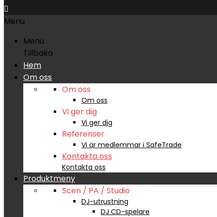

Menu
Menu
Tillbaka
Hem
Om oss
Om oss
Om oss
Vi ger dig
Vi ger dig
Referenser
Vi är medlemmar i SafeTrade
Kontakta oss
Kontakta oss
Produktmeny
Scen / PA / Studio
DJ-utrustning
DJ CD-spelare