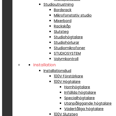
Studioutrustning
Bordsrack
Mikrofonstativ studio
Mixerbord
Rackskåp
Slutsteg
Studiohögtalare
Studiohörlurar
Studiomikrofoner
STUDIOSYSTEM
Volymkontroll
Installation
Installationsljud
100V Förstärkare
100V Högtalare
Hornhögtalare
Infällda högtalare
Specialhögtalare
Utanpåliggande högtalare
Vädertåliga högtalare
100V Slutsteg