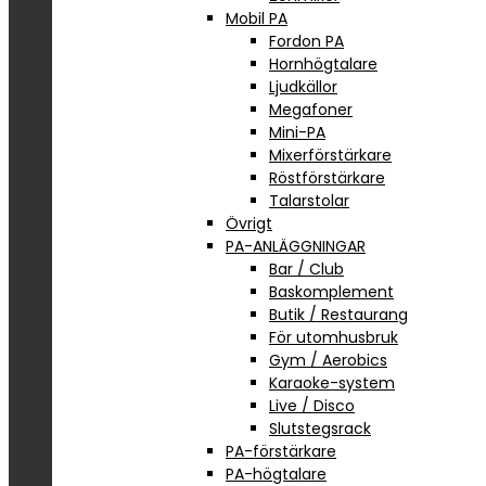
Mobil PA
Fordon PA
Hornhögtalare
Ljudkällor
Megafoner
Mini-PA
Mixerförstärkare
Röstförstärkare
Talarstolar
Övrigt
PA-ANLÄGGNINGAR
Bar / Club
Baskomplement
Butik / Restaurang
För utomhusbruk
Gym / Aerobics
Karaoke-system
Live / Disco
Slutstegsrack
PA-förstärkare
PA-högtalare