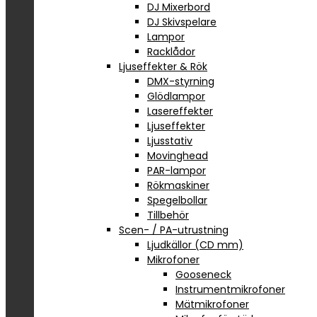
DJ Mixerbord
DJ Skivspelare
Lampor
Racklådor
Ljuseffekter & Rök
DMX-styrning
Glödlampor
Lasereffekter
Ljuseffekter
Ljusstativ
Movinghead
PAR-lampor
Rökmaskiner
Spegelbollar
Tillbehör
Scen- / PA-utrustning
Ljudkällor (CD mm)
Mikrofoner
Gooseneck
Instrumentmikrofoner
Mätmikrofoner