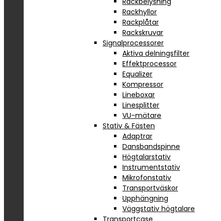
Rackbelysning
Rackhyllor
Rackplåtar
Rackskruvar
Signalprocessorer
Aktiva delningsfilter
Effektprocessor
Equalizer
Kompressor
Lineboxar
Linesplitter
VU-mätare
Stativ & Fästen
Adaptrar
Dansbandspinne
Högtalarstativ
Instrumentstativ
Mikrofonstativ
Transportväskor
Upphängning
Väggstativ högtalare
Transportcase