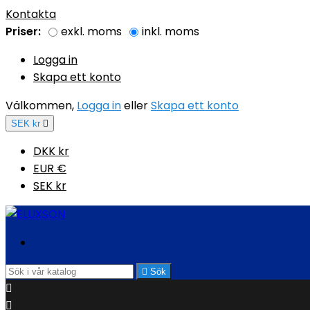
Kontakta
Priser:
exkl. moms
inkl. moms
Logga in
Skapa ett konto
Välkommen,
Logga in
eller
Skapa ett konto
SEK kr

DKK kr
EUR €
SEK kr

Sök

