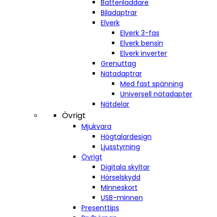
Batteriladdare
Biladaptrar
Elverk
Elverk 3-fas
Elverk bensin
Elverk inverter
Grenuttag
Nätadaptrar
Med fast spänning
Universell nätadapter
Nätdelar
Övrigt
Mjukvara
Högtalardesign
Ljusstyrning
Övrigt
Digitala skyltar
Hörselskydd
Minneskort
USB-minnen
Presenttips