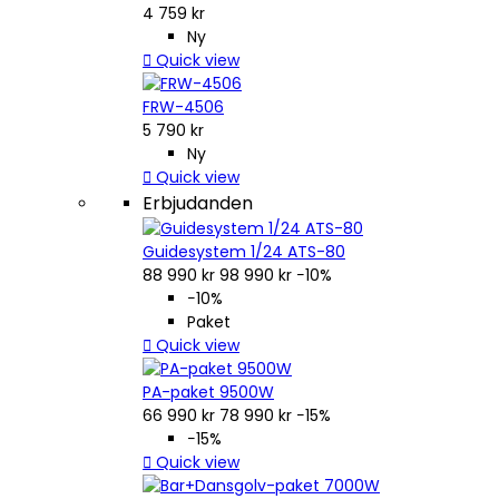
4 759 kr
Ny

Quick view
FRW-4506
5 790 kr
Ny

Quick view
Erbjudanden
Guidesystem 1/24 ATS-80
88 990 kr
98 990 kr
−10%
−10%
Paket

Quick view
PA-paket 9500W
66 990 kr
78 990 kr
−15%
−15%

Quick view