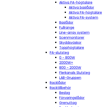
Aktiva PA-högtalare
Aktiva baslådor
Aktiva PA-högtalare
Aktiva PA-system
Baslådor
Fullrange
Line-array system
Scenmonitorer
Skyddsväskor
Topphögtalare
PA-slutsteg
0 - 800W
2000W+
800 - 2000W
Flerkanals Slutsteg
LAB-Gruppen
Racklådor
Racktillbehör
Beslag
Förvaringslådor
Grenuttag