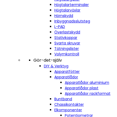
Högtalarterminaler
Högtalarväxlar
Hörnskydd
Inbyggnadsslutsteg
L-PAD
Överlastskydd
Stativkoppar
Svarta skruvar
Tätningslister
Volymkontroll
Gör-det-själv
DIY & Verktyg
Apparatfötter
Apparatlådor
Apparatlådor aluminium
Apparatlådor plast
Apparatlådor rackformat
Buntband
Chassikontakter
Elkomponenter
Potentiometrar