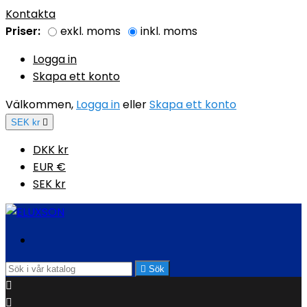
Kontakta
Priser:
exkl. moms
inkl. moms
Logga in
Skapa ett konto
Välkommen,
Logga in
eller
Skapa ett konto
SEK kr

DKK kr
EUR €
SEK kr

Sök

