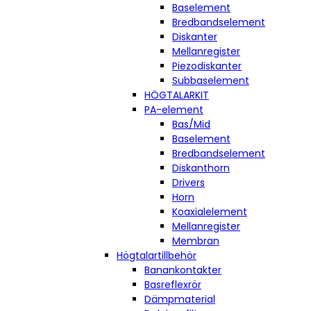
Baselement
Bredbandselement
Diskanter
Mellanregister
Piezodiskanter
Subbaselement
HÖGTALARKIT
PA-element
Bas/Mid
Baselement
Bredbandselement
Diskanthorn
Drivers
Horn
Koaxialelement
Mellanregister
Membran
Högtalartillbehör
Banankontakter
Basreflexrör
Dämpmaterial