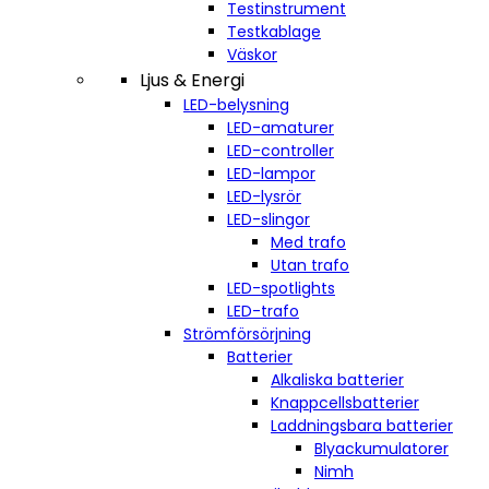
Testinstrument
Testkablage
Väskor
Ljus & Energi
LED-belysning
LED-amaturer
LED-controller
LED-lampor
LED-lysrör
LED-slingor
Med trafo
Utan trafo
LED-spotlights
LED-trafo
Strömförsörjning
Batterier
Alkaliska batterier
Knappcellsbatterier
Laddningsbara batterier
Blyackumulatorer
Nimh