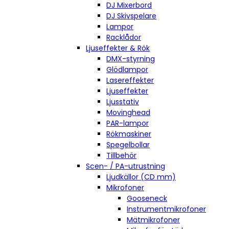
DJ Mixerbord
DJ Skivspelare
Lampor
Racklådor
Ljuseffekter & Rök
DMX-styrning
Glödlampor
Lasereffekter
Ljuseffekter
Ljusstativ
Movinghead
PAR-lampor
Rökmaskiner
Spegelbollar
Tillbehör
Scen- / PA-utrustning
Ljudkällor (CD mm)
Mikrofoner
Gooseneck
Instrumentmikrofoner
Mätmikrofoner