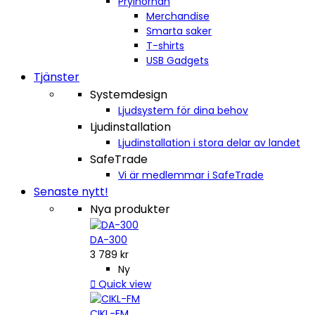
Prylhörnan
Merchandise
Smarta saker
T-shirts
USB Gadgets
Tjänster
Systemdesign
Ljudsystem för dina behov
Ljudinstallation
Ljudinstallation i stora delar av landet
SafeTrade
Vi är medlemmar i SafeTrade
Senaste nytt!
Nya produkter
DA-300
3 789 kr
Ny

Quick view
CIKL-FM