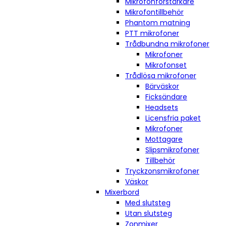
Mikrofonförstärkare
Mikrofontillbehör
Phantom matning
PTT mikrofoner
Trådbundna mikrofoner
Mikrofoner
Mikrofonset
Trådlösa mikrofoner
Bärväskor
Ficksändare
Headsets
Licensfria paket
Mikrofoner
Mottagare
Slipsmikrofoner
Tillbehör
Tryckzonsmikrofoner
Väskor
Mixerbord
Med slutsteg
Utan slutsteg
Zonmixer