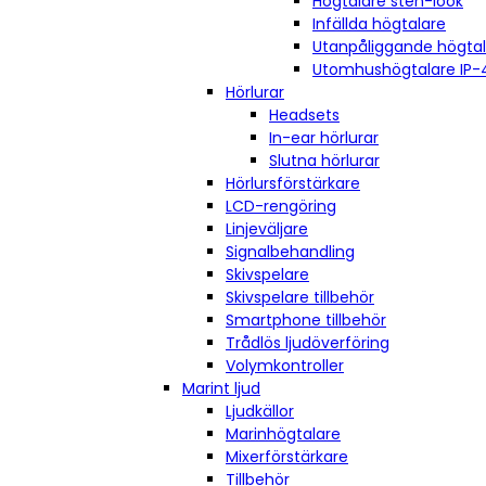
Högtalare sten-look
Infällda högtalare
Utanpåliggande högta
Utomhushögtalare IP-
Hörlurar
Headsets
In-ear hörlurar
Slutna hörlurar
Hörlursförstärkare
LCD-rengöring
Linjeväljare
Signalbehandling
Skivspelare
Skivspelare tillbehör
Smartphone tillbehör
Trådlös ljudöverföring
Volymkontroller
Marint ljud
Ljudkällor
Marinhögtalare
Mixerförstärkare
Tillbehör