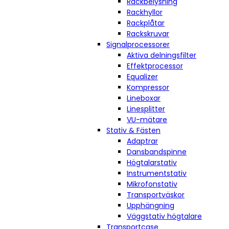
Rackbelysning
Rackhyllor
Rackplåtar
Rackskruvar
Signalprocessorer
Aktiva delningsfilter
Effektprocessor
Equalizer
Kompressor
Lineboxar
Linesplitter
VU-mätare
Stativ & Fästen
Adaptrar
Dansbandspinne
Högtalarstativ
Instrumentstativ
Mikrofonstativ
Transportväskor
Upphängning
Väggstativ högtalare
Transportcase