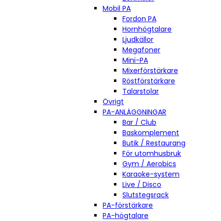
Mobil PA
Fordon PA
Hornhögtalare
Ljudkällor
Megafoner
Mini-PA
Mixerförstärkare
Röstförstärkare
Talarstolar
Övrigt
PA-ANLÄGGNINGAR
Bar / Club
Baskomplement
Butik / Restaurang
För utomhusbruk
Gym / Aerobics
Karaoke-system
Live / Disco
Slutstegsrack
PA-förstärkare
PA-högtalare