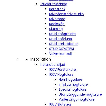
Studioutrustning
Bordsrack
Mikrofonstativ studio
Mixerbord
Rackskåp
Slutsteg
Studiohögtalare
Studiohörlurar
Studiomikrofoner
STUDIOSYSTEM
Volymkontroll
Installation
Installationsljud
100V Förstärkare
100V Högtalare
Hornhögtalare
Infällda högtalare
Specialhögtalare
Utanpåliggande högtalare
Vädertåliga högtalare
100V Slutsteg