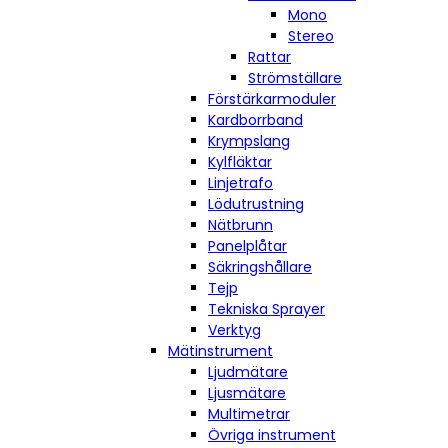
Mono
Stereo
Rattar
Strömställare
Förstärkarmoduler
Kardborrband
Krympslang
Kylfläktar
Linjetrafo
Lödutrustning
Nätbrunn
Panelplåtar
Säkringshållare
Tejp
Tekniska Sprayer
Verktyg
Mätinstrument
Ljudmätare
Ljusmätare
Multimetrar
Övriga instrument