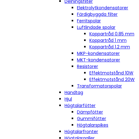
Delningsfilter
Elektrolytkondensatorer
Färdigbyggda filter
Ferritspolar
Luftlindade spolar
Koppartråd 0.85 mm
Koppartråd 1 mm
Koppartråd 1.2 mm
MKP-kondensatorer
MKT-kondensatorer
Resistorer
Effektmotstånd 10W
Effektmotstånd 20W
Transformatorspolar
Handtag
Hjul
Högtalarfötter
Dämpfötter
Gummifötter
Högtalarspikes
Högtalarfronter
Högtalargaller