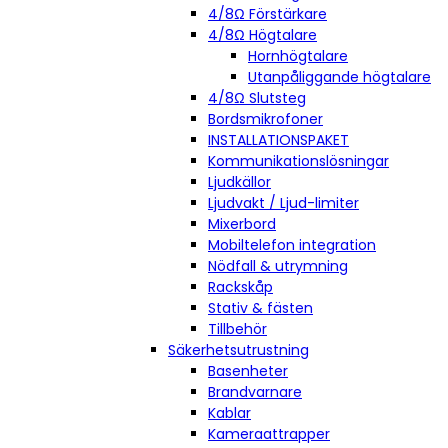
4/8Ω Förstärkare
4/8Ω Högtalare
Hornhögtalare
Utanpåliggande högtalare
4/8Ω Slutsteg
Bordsmikrofoner
INSTALLATIONSPAKET
Kommunikationslösningar
Ljudkällor
Ljudvakt / Ljud-limiter
Mixerbord
Mobiltelefon integration
Nödfall & utrymning
Rackskåp
Stativ & fästen
Tillbehör
Säkerhetsutrustning
Basenheter
Brandvarnare
Kablar
Kameraattrapper