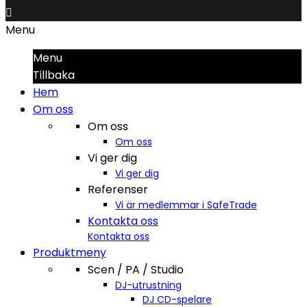

Menu
Menu
Tillbaka
Hem
Om oss
Om oss
Om oss
Vi ger dig
Vi ger dig
Referenser
Vi är medlemmar i SafeTrade
Kontakta oss
Kontakta oss
Produktmeny
Scen / PA / Studio
DJ-utrustning
DJ CD-spelare