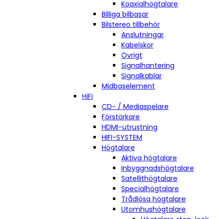
Koaxialhögtalare
Billiga bilbasar
Bilstereo tillbehör
Anslutningar
Kabelskor
Övrigt
Signalhantering
Signalkablar
Midbaselement
HiFi
CD- / Mediaspelare
Förstärkare
HDMI-utrustning
HIFI-SYSTEM
Högtalare
Aktiva högtalare
Inbyggnadshögtalare
Satellithögtalare
Specialhögtalare
Trådlösa högtalare
Utomhushögtalare