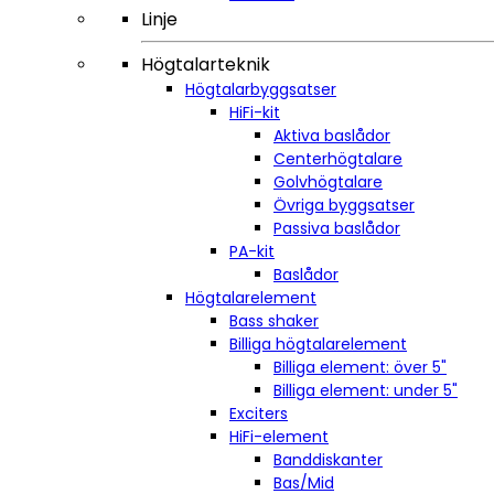
Linje
Högtalarteknik
Högtalarbyggsatser
HiFi-kit
Aktiva baslådor
Centerhögtalare
Golvhögtalare
Övriga byggsatser
Passiva baslådor
PA-kit
Baslådor
Högtalarelement
Bass shaker
Billiga högtalarelement
Billiga element: över 5"
Billiga element: under 5"
Exciters
HiFi-element
Banddiskanter
Bas/Mid