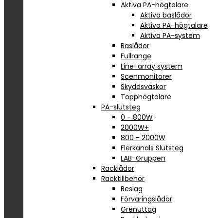
Aktiva PA-högtalare
Aktiva baslådor
Aktiva PA-högtalare
Aktiva PA-system
Baslådor
Fullrange
Line-array system
Scenmonitorer
Skyddsväskor
Topphögtalare
PA-slutsteg
0 - 800W
2000W+
800 - 2000W
Flerkanals Slutsteg
LAB-Gruppen
Racklådor
Racktillbehör
Beslag
Förvaringslådor
Grenuttag