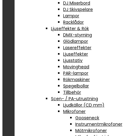
DJ Mixerbord
DJ Skivspelare
Lampor
Racklådor
Ljuseffekter & Rök
DMX-styrning
Glödlampor
Lasereffekter
Ljuseffekter
Ljusstativ
Movinghead
PAR-lampor
Rökmaskiner
Spegelbollar
Tillbehör
Scen- / PA-utrustning
Ljudkällor (CD mm)
Mikrofoner
Gooseneck
Instrumentmikrofoner
Mätmikrofoner