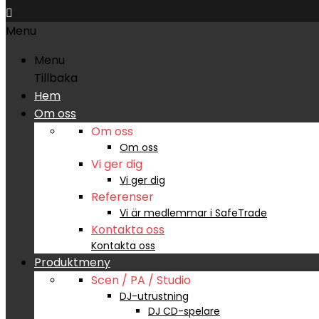

Menu
Menu
Tillbaka
Hem
Om oss
Om oss
Om oss
Vi ger dig
Vi ger dig
Referenser
Vi är medlemmar i SafeTrade
Kontakta oss
Kontakta oss
Produktmeny
Scen / PA / Studio
DJ-utrustning
DJ CD-spelare