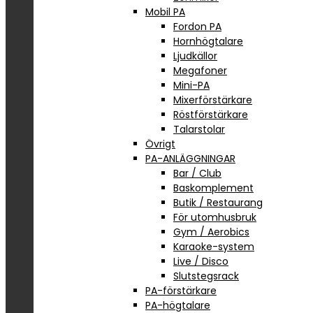
Mobil PA
Fordon PA
Hornhögtalare
Ljudkällor
Megafoner
Mini-PA
Mixerförstärkare
Röstförstärkare
Talarstolar
Övrigt
PA-ANLÄGGNINGAR
Bar / Club
Baskomplement
Butik / Restaurang
För utomhusbruk
Gym / Aerobics
Karaoke-system
Live / Disco
Slutstegsrack
PA-förstärkare
PA-högtalare