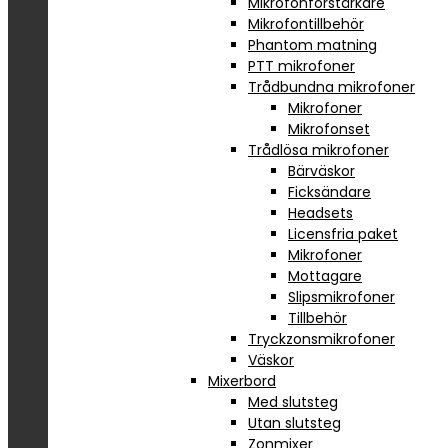
Mikrofonförstärkare
Mikrofontillbehör
Phantom matning
PTT mikrofoner
Trådbundna mikrofoner
Mikrofoner
Mikrofonset
Trådlösa mikrofoner
Bärväskor
Ficksändare
Headsets
Licensfria paket
Mikrofoner
Mottagare
Slipsmikrofoner
Tillbehör
Tryckzonsmikrofoner
Väskor
Mixerbord
Med slutsteg
Utan slutsteg
Zonmixer