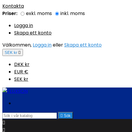
Kontakta
Priser:
exkl. moms
inkl. moms
Logga in
Skapa ett konto
Välkommen,
Logga in
eller
Skapa ett konto
SEK kr

DKK kr
EUR €
SEK kr

Sök

