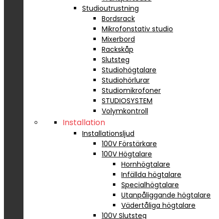
Studioutrustning
Bordsrack
Mikrofonstativ studio
Mixerbord
Rackskåp
Slutsteg
Studiohögtalare
Studiohörlurar
Studiomikrofoner
STUDIOSYSTEM
Volymkontroll
Installation
Installationsljud
100V Förstärkare
100V Högtalare
Hornhögtalare
Infällda högtalare
Specialhögtalare
Utanpåliggande högtalare
Vädertåliga högtalare
100V Slutsteg