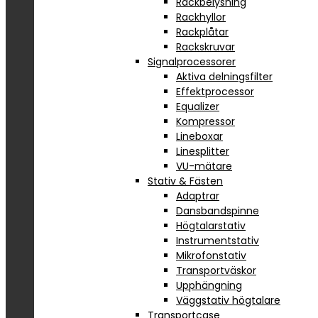
Rackbelysning
Rackhyllor
Rackplåtar
Rackskruvar
Signalprocessorer
Aktiva delningsfilter
Effektprocessor
Equalizer
Kompressor
Lineboxar
Linesplitter
VU-mätare
Stativ & Fästen
Adaptrar
Dansbandspinne
Högtalarstativ
Instrumentstativ
Mikrofonstativ
Transportväskor
Upphängning
Väggstativ högtalare
Transportcase