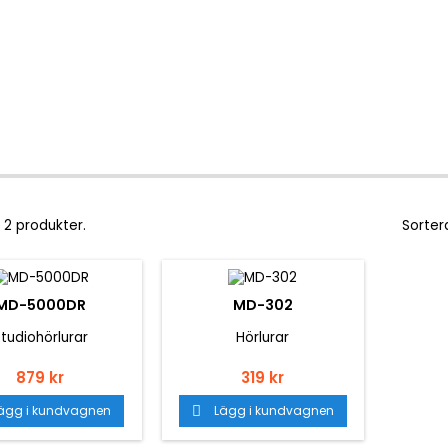
 2 produkter.
Sorter
MD-5000DR
MD-302
tudiohörlurar
Hörlurar
Pris
Pris
879 kr
319 kr
ägg i kundvagnen
Lägg i kundvagnen
