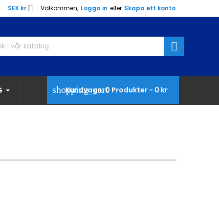

SEK kr
Välkommen,
Logga in
eller
Skapa ett konto

shopping_cart
G
Kundvagn:
0
Produkter - 0 kr