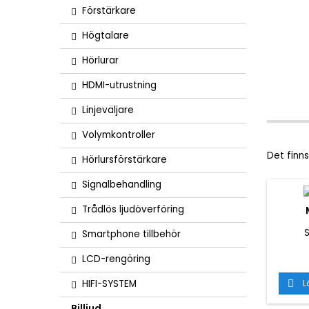
Förstärkare
Högtalare
Hörlurar
HDMI-utrustning
Linjeväljare
Volymkontroller
Det finns
Hörlursförstärkare
Signalbehandling
Trådlös ljudöverföring
S
Smartphone tillbehör
LCD-rengöring
HIFI-SYSTEM
L

Billjud