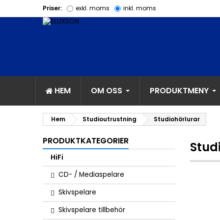
Priser:
exkl. moms
inkl. moms
HEM
OM OSS
PRODUKTMENY
Hem
Studioutrustning
Studiohörlurar
PRODUKTKATEGORIER
Stud
HiFi
CD- / Mediaspelare
Skivspelare
Skivspelare tillbehör