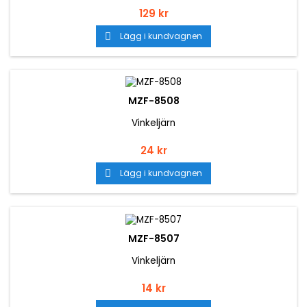
Pris
129 kr
Lägg i kundvagnen

MZF-8508
Vinkeljärn
Pris
24 kr
Lägg i kundvagnen

MZF-8507
Vinkeljärn
Pris
14 kr