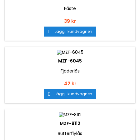
Fäste
Pris
39 kr
Lägg i kundvagnen

MZF-6045
Fjäderlås
Pris
42 kr
Lägg i kundvagnen

MZF-8112
Butterflylås