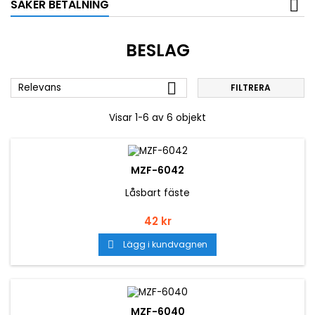
SÄKER BETALNING
BESLAG

Relevans
FILTRERA
Visar 1-6 av 6 objekt
MZF-6042
Låsbart fäste
Pris
42 kr
Lägg i kundvagnen

MZF-6040