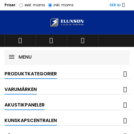

Priser:
exkl. moms
inkl. moms
SEK kr



MENU
PRODUKTKATEGORIER
VARUMÄRKEN
AKUSTIKPANELER
KUNSKAPSCENTRALEN