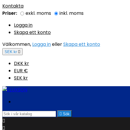
Kontakta
Priser:
exkl. moms
inkl. moms
Logga in
Skapa ett konto
Välkommen,
Logga in
eller
Skapa ett konto
SEK kr

DKK kr
EUR €
SEK kr

Sök

