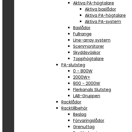
Aktiva PA-högtalare
Aktiva baslådor
Aktiva PA-högtalare
Aktiva PA-system
Baslådor
Fullrange
Line-array system
Scenmonitorer
Skyddsväskor
Topphögtalare
PA-slutsteg
0 - 800W
2000W+
800 - 2000W
Flerkanals Slutsteg
LAB-Gruppen
Racklådor
Racktillbehör
Beslag
Förvaringslådor
Grenuttag