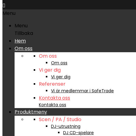

Menu
Menu
Tillbaka
Hem
Om oss
Om oss
Om oss
Vi ger dig
Vi ger dig
Referenser
Vi är medlemmar i SafeTrade
Kontakta oss
Kontakta oss
Produktmeny
Scen / PA / Studio
DJ-utrustning
DJ CD-spelare