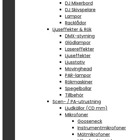
DJ Mixerbord
DJ Skivspelare
Lampor
Racklådor
Ljuseffekter & Rök
DMX-styrning
Glödlampor
Lasereffekter
Ljuseffekter
Ljusstativ
Movinghead
PAR-lampor
Rökmaskiner
Spegelbollar
Tillbehör
Scen- / PA-utrustning
Ljudkällor (CD mm)
Mikrofoner
Gooseneck
Instrumentmikrofoner
Mätmikrofoner