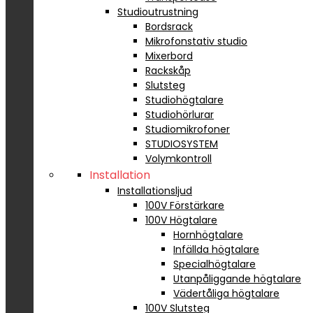
Studioutrustning
Bordsrack
Mikrofonstativ studio
Mixerbord
Rackskåp
Slutsteg
Studiohögtalare
Studiohörlurar
Studiomikrofoner
STUDIOSYSTEM
Volymkontroll
Installation
Installationsljud
100V Förstärkare
100V Högtalare
Hornhögtalare
Infällda högtalare
Specialhögtalare
Utanpåliggande högtalare
Vädertåliga högtalare
100V Slutsteg