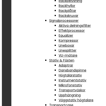
Rackbelysning
Rackhyllor
Rackplåtar
Rackskruvar
Signalprocessorer
Aktiva delningsfilter
Effektprocessor
Equalizer
Kompressor
Lineboxar
Linesplitter
VU-mätare
Stativ & Fästen
Adaptrar
Dansbandspinne
Högtalarstativ
Instrumentstativ
Mikrofonstativ
Transportväskor
Upphängning
Väggstativ högtalare
Transportcase