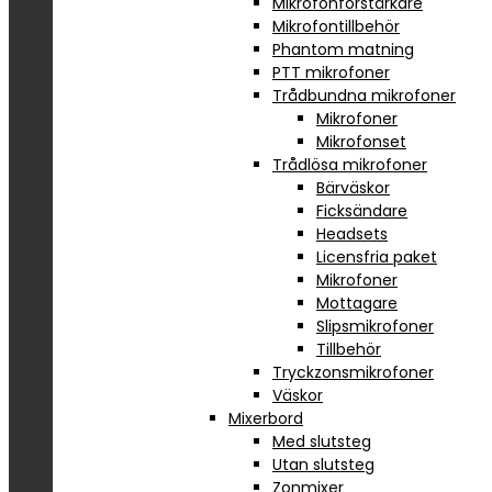
Mikrofonförstärkare
Mikrofontillbehör
Phantom matning
PTT mikrofoner
Trådbundna mikrofoner
Mikrofoner
Mikrofonset
Trådlösa mikrofoner
Bärväskor
Ficksändare
Headsets
Licensfria paket
Mikrofoner
Mottagare
Slipsmikrofoner
Tillbehör
Tryckzonsmikrofoner
Väskor
Mixerbord
Med slutsteg
Utan slutsteg
Zonmixer