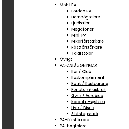
Mobil PA
Fordon PA
Hornhögtalare
Ljudkällor
Megafoner
Mini-PA
Mixerförstärkare
Röstförstärkare
Talarstolar
Övrigt
PA-ANLÄGGNINGAR
Bar / Club
Baskomplement
Butik / Restaurang
För utomhusbruk
Gym / Aerobics
Karaoke-system
Live / Disco
Slutstegsrack
PA-förstärkare
PA-högtalare