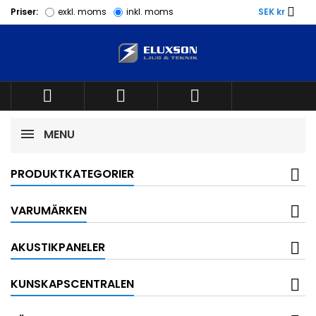

Priser:
exkl. moms
inkl. moms
SEK kr



MENU
PRODUKTKATEGORIER
VARUMÄRKEN
AKUSTIKPANELER
KUNSKAPSCENTRALEN