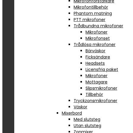
Mikrofonförstärkare
Mikrofontillbehör
Phantom matning
PTT mikrofoner
Trådbundna mikrofoner
Mikrofoner
Mikrofonset
Trådlösa mikrofoner
Bärväskor
Ficksändare
Headsets
Licensfria paket
Mikrofoner
Mottagare
Slipsmikrofoner
Tillbehör
Tryckzonsmikrofoner
Väskor
Mixerbord
Med slutsteg
Utan slutsteg
Zonmixer