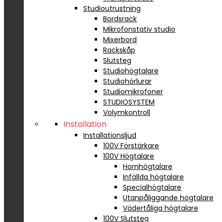
Studioutrustning
Bordsrack
Mikrofonstativ studio
Mixerbord
Rackskåp
Slutsteg
Studiohögtalare
Studiohörlurar
Studiomikrofoner
STUDIOSYSTEM
Volymkontroll
Installation
Installationsljud
100V Förstärkare
100V Högtalare
Hornhögtalare
Infällda högtalare
Specialhögtalare
Utanpåliggande högtalare
Vädertåliga högtalare
100V Slutsteg