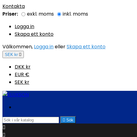
Kontakta
Priser:
exkl. moms
inkl. moms
Logga in
Skapa ett konto
Välkommen,
Logga in
eller
Skapa ett konto
SEK kr

DKK kr
EUR €
SEK kr

Sök

