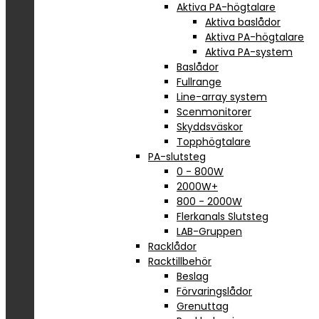
Aktiva PA-högtalare
Aktiva baslådor
Aktiva PA-högtalare
Aktiva PA-system
Baslådor
Fullrange
Line-array system
Scenmonitorer
Skyddsväskor
Topphögtalare
PA-slutsteg
0 - 800W
2000W+
800 - 2000W
Flerkanals Slutsteg
LAB-Gruppen
Racklådor
Racktillbehör
Beslag
Förvaringslådor
Grenuttag