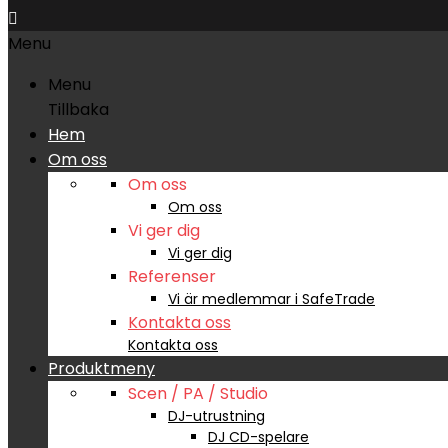

Menu
Menu
Tillbaka
Hem
Om oss
Om oss
Om oss
Vi ger dig
Vi ger dig
Referenser
Vi är medlemmar i SafeTrade
Kontakta oss
Kontakta oss
Produktmeny
Scen / PA / Studio
DJ-utrustning
DJ CD-spelare