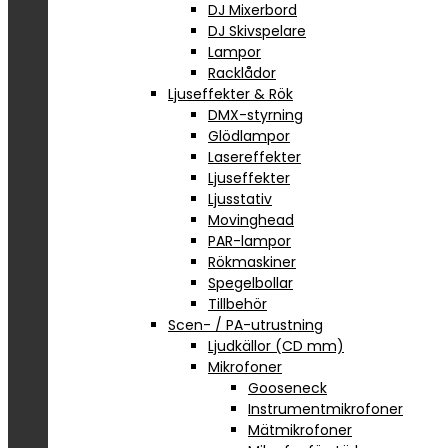
DJ Mixerbord
DJ Skivspelare
Lampor
Racklådor
Ljuseffekter & Rök
DMX-styrning
Glödlampor
Lasereffekter
Ljuseffekter
Ljusstativ
Movinghead
PAR-lampor
Rökmaskiner
Spegelbollar
Tillbehör
Scen- / PA-utrustning
Ljudkällor (CD mm)
Mikrofoner
Gooseneck
Instrumentmikrofoner
Mätmikrofoner