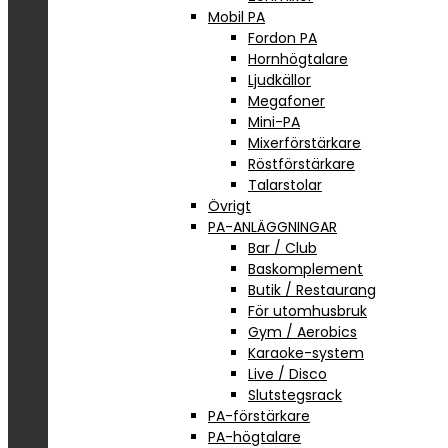
Mobil PA
Fordon PA
Hornhögtalare
Ljudkällor
Megafoner
Mini-PA
Mixerförstärkare
Röstförstärkare
Talarstolar
Övrigt
PA-ANLÄGGNINGAR
Bar / Club
Baskomplement
Butik / Restaurang
För utomhusbruk
Gym / Aerobics
Karaoke-system
Live / Disco
Slutstegsrack
PA-förstärkare
PA-högtalare