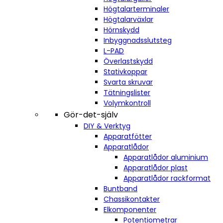
Högtalarterminaler
Högtalarväxlar
Hörnskydd
Inbyggnadsslutsteg
L-PAD
Överlastskydd
Stativkoppar
Svarta skruvar
Tätningslister
Volymkontroll
Gör-det-själv
DIY & Verktyg
Apparatfötter
Apparatlådor
Apparatlådor aluminium
Apparatlådor plast
Apparatlådor rackformat
Buntband
Chassikontakter
Elkomponenter
Potentiometrar