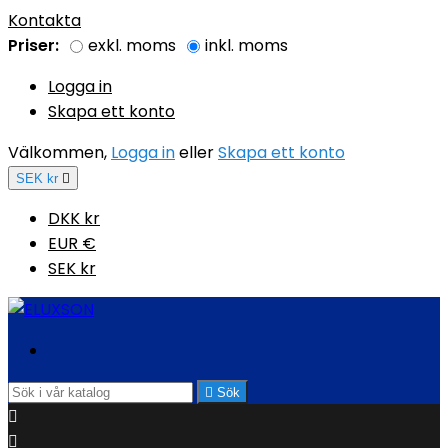
Kontakta
Priser:
exkl. moms
inkl. moms
Logga in
Skapa ett konto
Välkommen,
Logga in
eller
Skapa ett konto
SEK kr

DKK kr
EUR €
SEK kr

Sök

