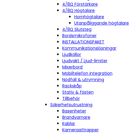
4/8Ω Förstärkare
4/8Ω Högtalare
Hornhögtalare
Utanpåliggande högtalare
4/8Ω Slutsteg
Bordsmikrofoner
INSTALLATIONSPAKET
Kommunikationslösningar
Ljudkällor
Ljudvakt / Ljud-limiter
Mixerbord
Mobiltelefon integration
Nödfall & utrymning
Rackskåp
Stativ & fästen
Tillbehör
Säkerhetsutrustning
Basenheter
Brandvarnare
Kablar
Kameraattrapper