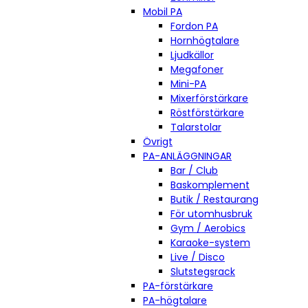
Mobil PA
Fordon PA
Hornhögtalare
Ljudkällor
Megafoner
Mini-PA
Mixerförstärkare
Röstförstärkare
Talarstolar
Övrigt
PA-ANLÄGGNINGAR
Bar / Club
Baskomplement
Butik / Restaurang
För utomhusbruk
Gym / Aerobics
Karaoke-system
Live / Disco
Slutstegsrack
PA-förstärkare
PA-högtalare