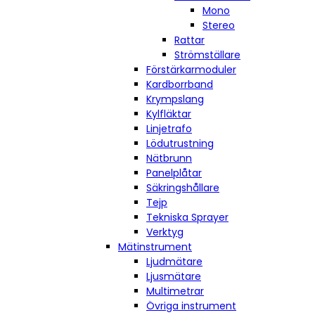
Mono
Stereo
Rattar
Strömställare
Förstärkarmoduler
Kardborrband
Krympslang
Kylfläktar
Linjetrafo
Lödutrustning
Nätbrunn
Panelplåtar
Säkringshållare
Tejp
Tekniska Sprayer
Verktyg
Mätinstrument
Ljudmätare
Ljusmätare
Multimetrar
Övriga instrument