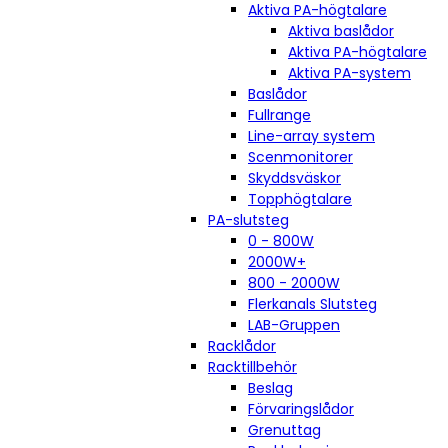
Aktiva PA-högtalare
Aktiva baslådor
Aktiva PA-högtalare
Aktiva PA-system
Baslådor
Fullrange
Line-array system
Scenmonitorer
Skyddsväskor
Topphögtalare
PA-slutsteg
0 - 800W
2000W+
800 - 2000W
Flerkanals Slutsteg
LAB-Gruppen
Racklådor
Racktillbehör
Beslag
Förvaringslådor
Grenuttag