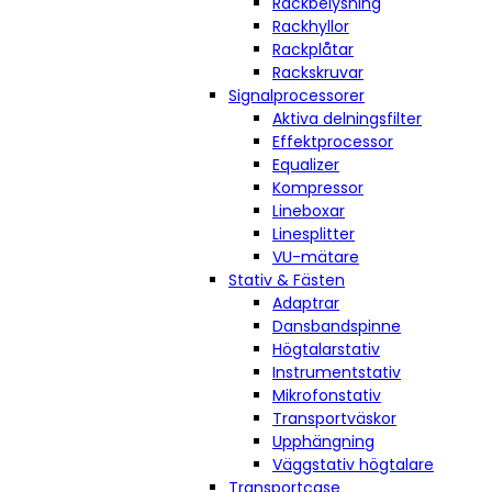
Rackbelysning
Rackhyllor
Rackplåtar
Rackskruvar
Signalprocessorer
Aktiva delningsfilter
Effektprocessor
Equalizer
Kompressor
Lineboxar
Linesplitter
VU-mätare
Stativ & Fästen
Adaptrar
Dansbandspinne
Högtalarstativ
Instrumentstativ
Mikrofonstativ
Transportväskor
Upphängning
Väggstativ högtalare
Transportcase