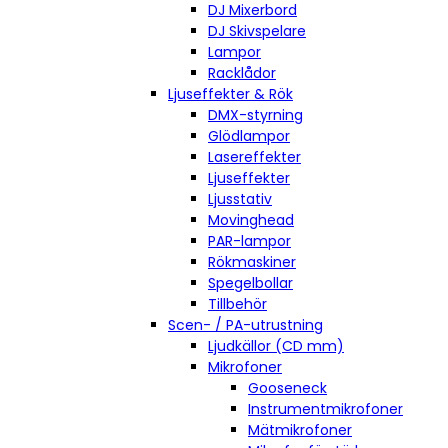
DJ Mixerbord
DJ Skivspelare
Lampor
Racklådor
Ljuseffekter & Rök
DMX-styrning
Glödlampor
Lasereffekter
Ljuseffekter
Ljusstativ
Movinghead
PAR-lampor
Rökmaskiner
Spegelbollar
Tillbehör
Scen- / PA-utrustning
Ljudkällor (CD mm)
Mikrofoner
Gooseneck
Instrumentmikrofoner
Mätmikrofoner