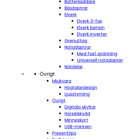
Batteriladdare
Biladaptrar
Elverk
Elverk 3-fas
Elverk bensin
Elverk inverter
Grenuttag
Nätadaptrar
Med fast spänning
Universell nätadapter
Nätdelar
Övrigt
Mjukvara
Högtalardesign
Ljusstyrning
Övrigt
Digitala skyltar
Hörselskydd
Minneskort
USB-minnen
Presenttips