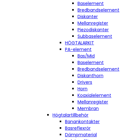
Baselement
Bredbandselement
Diskanter
Mellanregister
Piezodiskanter
Subbaselement
HÖGTALARKIT
PA-element
Bas/Mid
Baselement
Bredbandselement
Diskanthorn
Drivers
Horn
Koaxialelement
Mellanregister
Membran
Högtalartillbehör
Banankontakter
Basreflexrör
Dämpmaterial