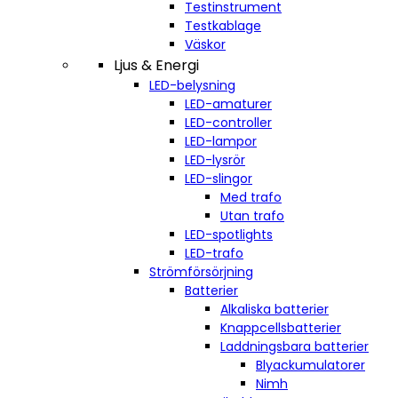
Testinstrument
Testkablage
Väskor
Ljus & Energi
LED-belysning
LED-amaturer
LED-controller
LED-lampor
LED-lysrör
LED-slingor
Med trafo
Utan trafo
LED-spotlights
LED-trafo
Strömförsörjning
Batterier
Alkaliska batterier
Knappcellsbatterier
Laddningsbara batterier
Blyackumulatorer
Nimh