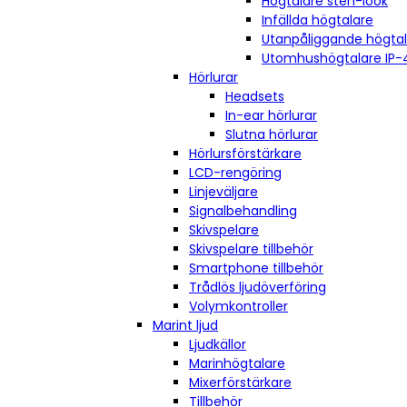
Högtalare sten-look
Infällda högtalare
Utanpåliggande högta
Utomhushögtalare IP-
Hörlurar
Headsets
In-ear hörlurar
Slutna hörlurar
Hörlursförstärkare
LCD-rengöring
Linjeväljare
Signalbehandling
Skivspelare
Skivspelare tillbehör
Smartphone tillbehör
Trådlös ljudöverföring
Volymkontroller
Marint ljud
Ljudkällor
Marinhögtalare
Mixerförstärkare
Tillbehör