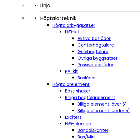
Linje
Högtalarteknik
Högtalarbyggsatser
HiFi-kit
Aktiva baslådor
Centerhögtalare
Golvhögtalare
Övriga byggsatser
Passiva baslådor
PA-kit
Baslådor
Högtalarelement
Bass shaker
Billiga högtalarelement
Billiga element: över 5"
Billiga element: under 5"
Exciters
HiFi-element
Banddiskanter
Bas/Mid