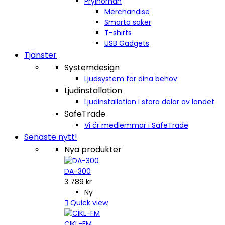
Prylhörnan
Merchandise
Smarta saker
T-shirts
USB Gadgets
Tjänster
Systemdesign
Ljudsystem för dina behov
Ljudinstallation
Ljudinstallation i stora delar av landet
SafeTrade
Vi är medlemmar i SafeTrade
Senaste nytt!
Nya produkter
DA-300
3 789 kr
Ny

Quick view
CIKL-FM