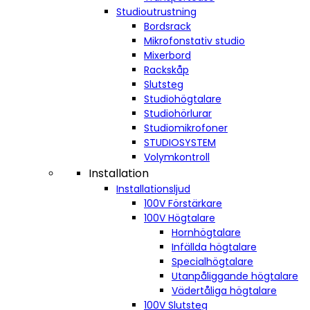
Studioutrustning
Bordsrack
Mikrofonstativ studio
Mixerbord
Rackskåp
Slutsteg
Studiohögtalare
Studiohörlurar
Studiomikrofoner
STUDIOSYSTEM
Volymkontroll
Installation
Installationsljud
100V Förstärkare
100V Högtalare
Hornhögtalare
Infällda högtalare
Specialhögtalare
Utanpåliggande högtalare
Vädertåliga högtalare
100V Slutsteg