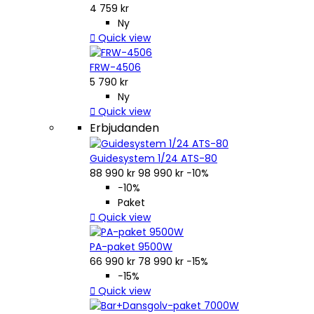
4 759 kr
Ny

Quick view
FRW-4506
5 790 kr
Ny

Quick view
Erbjudanden
Guidesystem 1/24 ATS-80
88 990 kr
98 990 kr
−10%
−10%
Paket

Quick view
PA-paket 9500W
66 990 kr
78 990 kr
−15%
−15%

Quick view