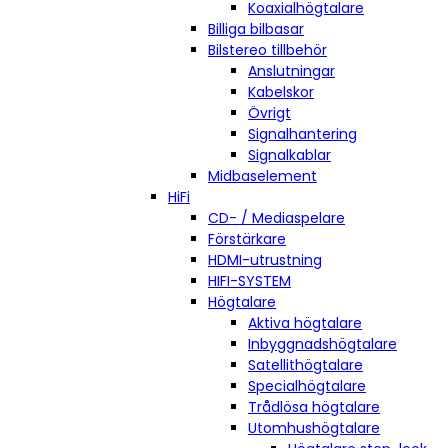
Koaxialhögtalare
Billiga bilbasar
Bilstereo tillbehör
Anslutningar
Kabelskor
Övrigt
Signalhantering
Signalkablar
Midbaselement
HiFi
CD- / Mediaspelare
Förstärkare
HDMI-utrustning
HIFI-SYSTEM
Högtalare
Aktiva högtalare
Inbyggnadshögtalare
Satellithögtalare
Specialhögtalare
Trådlösa högtalare
Utomhushögtalare