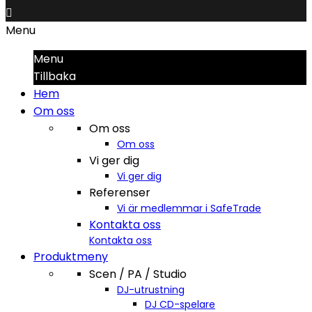

Menu
Menu
Tillbaka
Hem
Om oss
Om oss
Om oss
Vi ger dig
Vi ger dig
Referenser
Vi är medlemmar i SafeTrade
Kontakta oss
Kontakta oss
Produktmeny
Scen / PA / Studio
DJ-utrustning
DJ CD-spelare