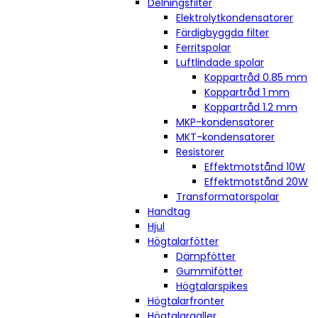
Delningsfilter
Elektrolytkondensatorer
Färdigbyggda filter
Ferritspolar
Luftlindade spolar
Koppartråd 0.85 mm
Koppartråd 1 mm
Koppartråd 1.2 mm
MKP-kondensatorer
MKT-kondensatorer
Resistorer
Effektmotstånd 10W
Effektmotstånd 20W
Transformatorspolar
Handtag
Hjul
Högtalarfötter
Dämpfötter
Gummifötter
Högtalarspikes
Högtalarfronter
Högtalargaller