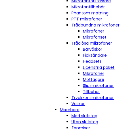
Mikrofonförstärkare
Mikrofontillbehör
Phantom matning
PTT mikrofoner
Trådbundna mikrofoner
Mikrofoner
Mikrofonset
Trådlösa mikrofoner
Bärväskor
Ficksändare
Headsets
Licensfria paket
Mikrofoner
Mottagare
Slipsmikrofoner
Tillbehör
Tryckzonsmikrofoner
Väskor
Mixerbord
Med slutsteg
Utan slutsteg
Zonmixer