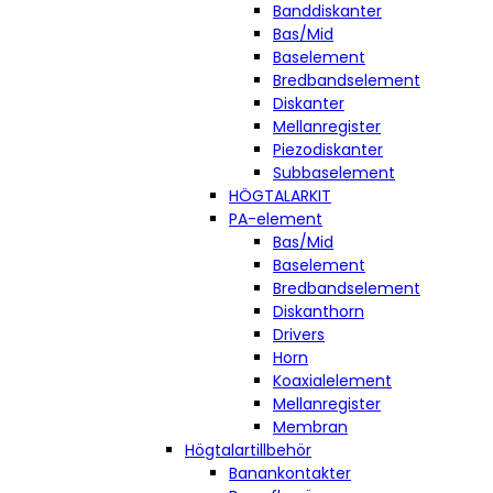
Banddiskanter
Bas/Mid
Baselement
Bredbandselement
Diskanter
Mellanregister
Piezodiskanter
Subbaselement
HÖGTALARKIT
PA-element
Bas/Mid
Baselement
Bredbandselement
Diskanthorn
Drivers
Horn
Koaxialelement
Mellanregister
Membran
Högtalartillbehör
Banankontakter