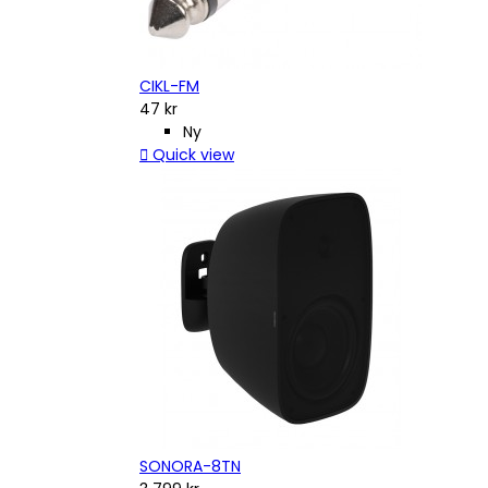
CIKL-FM
47 kr
Ny

Quick view
SONORA-8TN