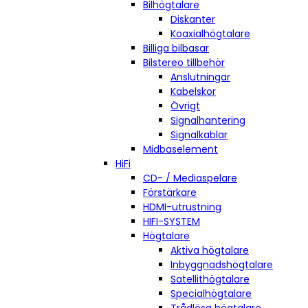
Bilhögtalare
Diskanter
Koaxialhögtalare
Billiga bilbasar
Bilstereo tillbehör
Anslutningar
Kabelskor
Övrigt
Signalhantering
Signalkablar
Midbaselement
HiFi
CD- / Mediaspelare
Förstärkare
HDMI-utrustning
HIFI-SYSTEM
Högtalare
Aktiva högtalare
Inbyggnadshögtalare
Satellithögtalare
Specialhögtalare