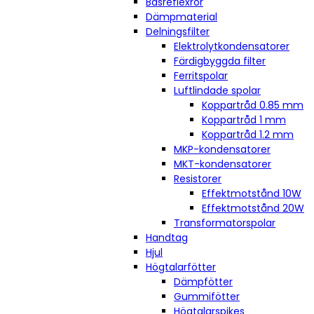
Basreflexrör
Dämpmaterial
Delningsfilter
Elektrolytkondensatorer
Färdigbyggda filter
Ferritspolar
Luftlindade spolar
Koppartråd 0.85 mm
Koppartråd 1 mm
Koppartråd 1.2 mm
MKP-kondensatorer
MKT-kondensatorer
Resistorer
Effektmotstånd 10W
Effektmotstånd 20W
Transformatorspolar
Handtag
Hjul
Högtalarfötter
Dämpfötter
Gummifötter
Högtalarspikes