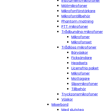
Instrumentmikrofoner
Mätmikrofoner
Mikrofonförstärkare
Mikrofontillbehör
Phantom matning
PTT mikrofoner
Trådbundna mikrofoner
Mikrofoner
Mikrofonset
Trådlösa mikrofoner
Bärväskor
Ficksändare
Headsets
Licensfria paket
Mikrofoner
Mottagare
Slipsmikrofoner
Tillbehör
Tryckzonsmikrofoner
Väskor
Mixerbord
Med slutsteg