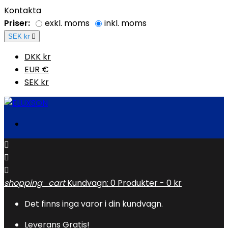
Kontakta
Priser:
exkl. moms
inkl. moms
SEK kr

DKK kr
EUR €
SEK kr



shopping_cart
Kundvagn:
0
Produkter - 0 kr
Det finns inga varor i din kundvagn.
Leverans
Gratis!