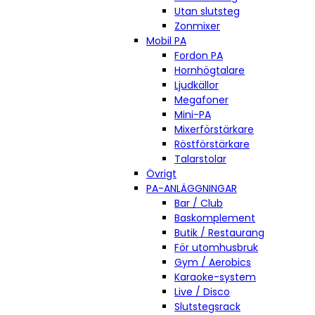
Utan slutsteg
Zonmixer
Mobil PA
Fordon PA
Hornhögtalare
Ljudkällor
Megafoner
Mini-PA
Mixerförstärkare
Röstförstärkare
Talarstolar
Övrigt
PA-ANLÄGGNINGAR
Bar / Club
Baskomplement
Butik / Restaurang
För utomhusbruk
Gym / Aerobics
Karaoke-system
Live / Disco
Slutstegsrack