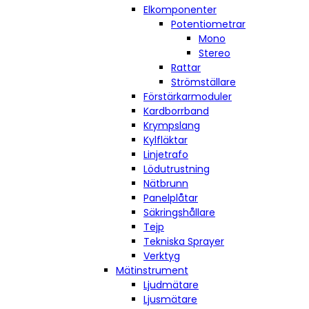
Elkomponenter
Potentiometrar
Mono
Stereo
Rattar
Strömställare
Förstärkarmoduler
Kardborrband
Krympslang
Kylfläktar
Linjetrafo
Lödutrustning
Nätbrunn
Panelplåtar
Säkringshållare
Tejp
Tekniska Sprayer
Verktyg
Mätinstrument
Ljudmätare
Ljusmätare