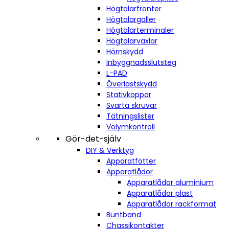
Högtalarfronter
Högtalargaller
Högtalarterminaler
Högtalarväxlar
Hörnskydd
Inbyggnadsslutsteg
L-PAD
Överlastskydd
Stativkoppar
Svarta skruvar
Tätningslister
Volymkontroll
Gör-det-själv
DIY & Verktyg
Apparatfötter
Apparatlådor
Apparatlådor aluminium
Apparatlådor plast
Apparatlådor rackformat
Buntband
Chassikontakter