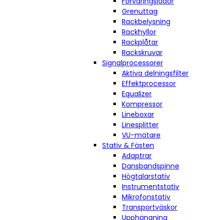
Förvaringslådor
Grenuttag
Rackbelysning
Rackhyllor
Rackplåtar
Rackskruvar
Signalprocessorer
Aktiva delningsfilter
Effektprocessor
Equalizer
Kompressor
Lineboxar
Linesplitter
VU-mätare
Stativ & Fästen
Adaptrar
Dansbandspinne
Högtalarstativ
Instrumentstativ
Mikrofonstativ
Transportväskor
Upphängning