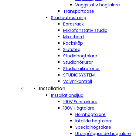
Väggstativ högtalare
Transportcase
Studioutrustning
Bordsrack
Mikrofonstativ studio
Mixerbord
Rackskåp
Slutsteg
Studiohögtalare
Studiohörlurar
Studiomikrofoner
STUDIOSYSTEM
Volymkontroll
Installation
Installationsljud
100V Förstärkare
100V Högtalare
Hornhögtalare
Infällda högtalare
Specialhögtalare
Utanpåliggande högtalare