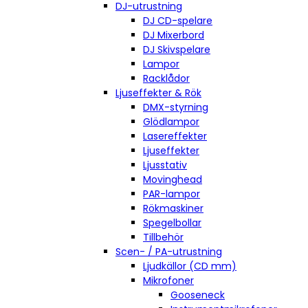
DJ-utrustning
DJ CD-spelare
DJ Mixerbord
DJ Skivspelare
Lampor
Racklådor
Ljuseffekter & Rök
DMX-styrning
Glödlampor
Lasereffekter
Ljuseffekter
Ljusstativ
Movinghead
PAR-lampor
Rökmaskiner
Spegelbollar
Tillbehör
Scen- / PA-utrustning
Ljudkällor (CD mm)
Mikrofoner
Gooseneck