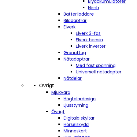
Blyackumulatorer
Nimh
Batteriladdare
Biladaptrar
Elverk
Elverk 3-fas
Elverk bensin
Elverk inverter
Grenuttag
Nätadaptrar
Med fast spänning
Universell nätadapter
Nätdelar
Övrigt
Mjukvara
Högtalardesign
Ljusstyrning
Övrigt
Digitala skyltar
Hörselskydd
Minneskort