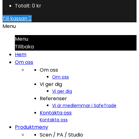
Totalt:
0 kr
Till kassan

Menu
Menu
Tillbaka
Hem
Om oss
Om oss
Om oss
Vi ger dig
Vi ger dig
Referenser
Vi är medlemmar i SafeTrade
Kontakta oss
Kontakta oss
Produktmeny
Scen / PA / Studio