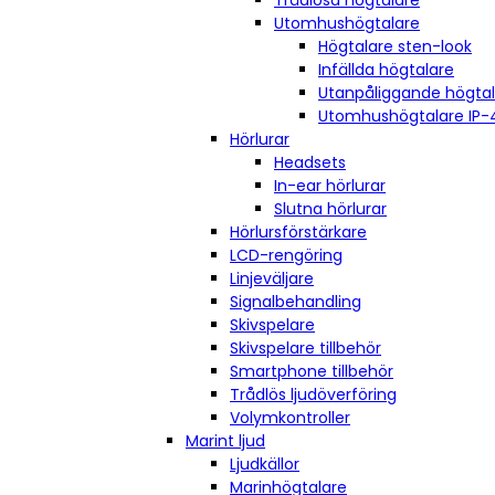
Trådlösa högtalare
Utomhushögtalare
Högtalare sten-look
Infällda högtalare
Utanpåliggande högta
Utomhushögtalare IP-
Hörlurar
Headsets
In-ear hörlurar
Slutna hörlurar
Hörlursförstärkare
LCD-rengöring
Linjeväljare
Signalbehandling
Skivspelare
Skivspelare tillbehör
Smartphone tillbehör
Trådlös ljudöverföring
Volymkontroller
Marint ljud
Ljudkällor
Marinhögtalare