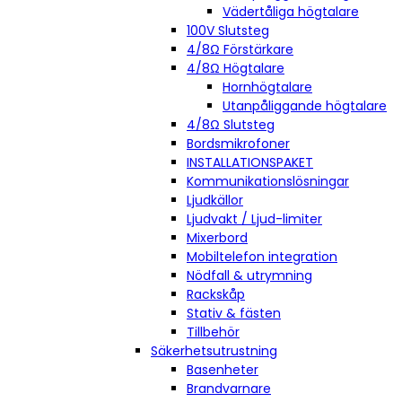
Vädertåliga högtalare
100V Slutsteg
4/8Ω Förstärkare
4/8Ω Högtalare
Hornhögtalare
Utanpåliggande högtalare
4/8Ω Slutsteg
Bordsmikrofoner
INSTALLATIONSPAKET
Kommunikationslösningar
Ljudkällor
Ljudvakt / Ljud-limiter
Mixerbord
Mobiltelefon integration
Nödfall & utrymning
Rackskåp
Stativ & fästen
Tillbehör
Säkerhetsutrustning
Basenheter
Brandvarnare