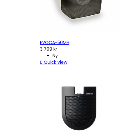
EVOCA-50MH
3 799 kr
Ny

Quick view