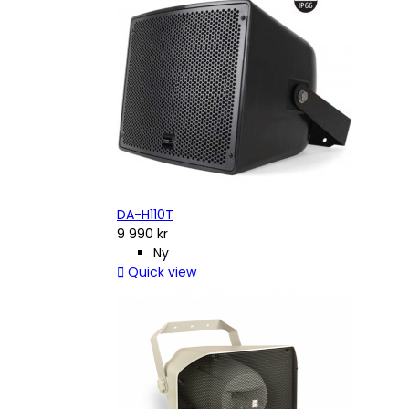
DA-H110T
9 990 kr
Ny

Quick view