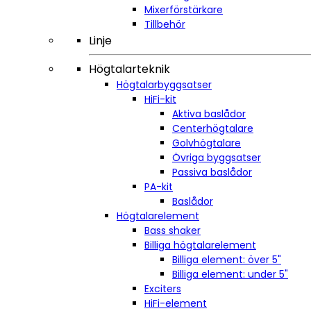
Mixerförstärkare
Tillbehör
Linje
Högtalarteknik
Högtalarbyggsatser
HiFi-kit
Aktiva baslådor
Centerhögtalare
Golvhögtalare
Övriga byggsatser
Passiva baslådor
PA-kit
Baslådor
Högtalarelement
Bass shaker
Billiga högtalarelement
Billiga element: över 5"
Billiga element: under 5"
Exciters
HiFi-element