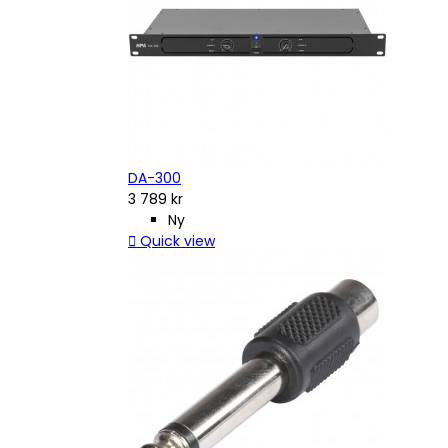
DA-300
3 789 kr
Ny

Quick view