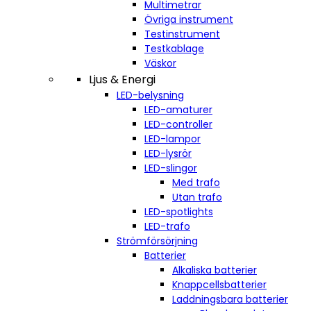
Multimetrar
Övriga instrument
Testinstrument
Testkablage
Väskor
Ljus & Energi
LED-belysning
LED-amaturer
LED-controller
LED-lampor
LED-lysrör
LED-slingor
Med trafo
Utan trafo
LED-spotlights
LED-trafo
Strömförsörjning
Batterier
Alkaliska batterier
Knappcellsbatterier
Laddningsbara batterier