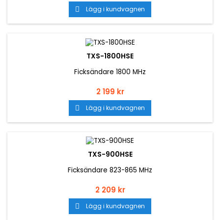
Lägg i kundvagnen

TXS-1800HSE
Ficksändare 1800 MHz
Pris
2 199 kr
Lägg i kundvagnen

TXS-900HSE
Ficksändare 823-865 MHz
Pris
2 209 kr
Lägg i kundvagnen
