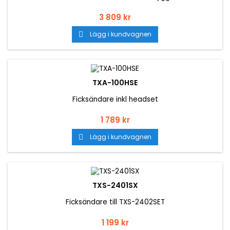
Pris
3 809 kr
Lägg i kundvagnen

TXA-100HSE
Ficksändare inkl headset
Pris
1 789 kr
Lägg i kundvagnen

TXS-2401SX
Ficksändare till TXS-2402SET
Pris
1 199 kr