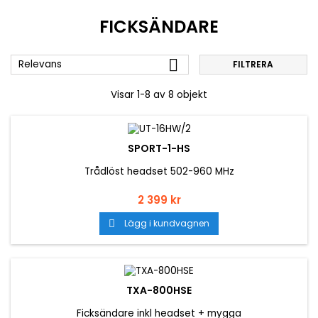
FICKSÄNDARE

Relevans
FILTRERA
Visar 1-8 av 8 objekt
SPORT-1-HS
Trådlöst headset 502-960 MHz
Pris
2 399 kr
Lägg i kundvagnen

TXA-800HSE
Ficksändare inkl headset + mygga