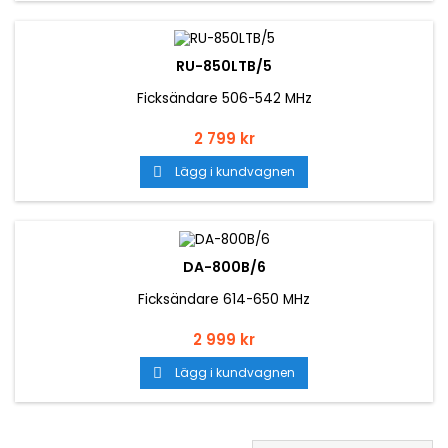
RU-850LTB/5
Ficksändare 506-542 MHz
Pris
2 799 kr
Lägg i kundvagnen

DA-800B/6
Ficksändare 614-650 MHz
Pris
2 999 kr
Lägg i kundvagnen
