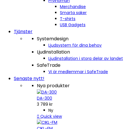
Prylhörnan
Merchandise
Smarta saker
T-shirts
USB Gadgets
Tjänster
Systemdesign
Ljudsystem för dina behov
Ljudinstallation
Ljudinstallation i stora delar av landet
SafeTrade
Vi är medlemmar i SafeTrade
Senaste nytt!
Nya produkter
DA-300
3 789 kr
Ny

Quick view
CIKL-FM