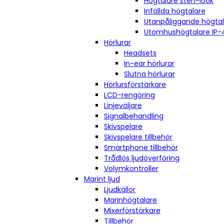
Högtalare sten-look
Infällda högtalare
Utanpåliggande högta
Utomhushögtalare IP-
Hörlurar
Headsets
In-ear hörlurar
Slutna hörlurar
Hörlursförstärkare
LCD-rengöring
Linjeväljare
Signalbehandling
Skivspelare
Skivspelare tillbehör
Smartphone tillbehör
Trådlös ljudöverföring
Volymkontroller
Marint ljud
Ljudkällor
Marinhögtalare
Mixerförstärkare
Tillbehör