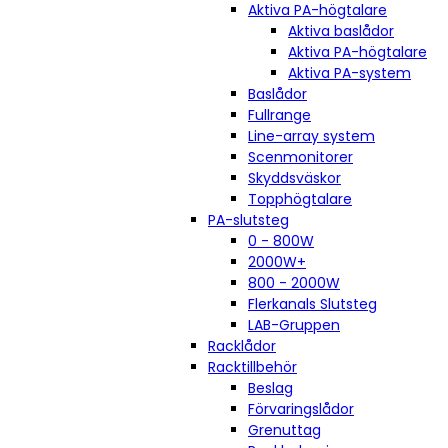
Aktiva PA-högtalare
Aktiva baslådor
Aktiva PA-högtalare
Aktiva PA-system
Baslådor
Fullrange
Line-array system
Scenmonitorer
Skyddsväskor
Topphögtalare
PA-slutsteg
0 - 800W
2000W+
800 - 2000W
Flerkanals Slutsteg
LAB-Gruppen
Racklådor
Racktillbehör
Beslag
Förvaringslådor
Grenuttag