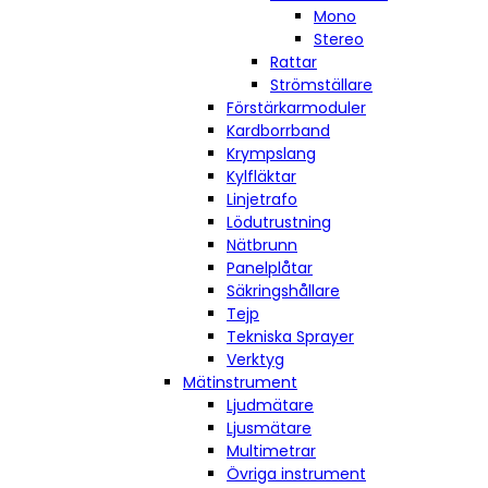
Mono
Stereo
Rattar
Strömställare
Förstärkarmoduler
Kardborrband
Krympslang
Kylfläktar
Linjetrafo
Lödutrustning
Nätbrunn
Panelplåtar
Säkringshållare
Tejp
Tekniska Sprayer
Verktyg
Mätinstrument
Ljudmätare
Ljusmätare
Multimetrar
Övriga instrument