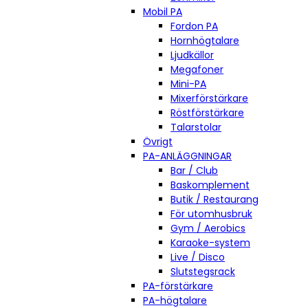
Mobil PA
Fordon PA
Hornhögtalare
Ljudkällor
Megafoner
Mini-PA
Mixerförstärkare
Röstförstärkare
Talarstolar
Övrigt
PA-ANLÄGGNINGAR
Bar / Club
Baskomplement
Butik / Restaurang
För utomhusbruk
Gym / Aerobics
Karaoke-system
Live / Disco
Slutstegsrack
PA-förstärkare
PA-högtalare