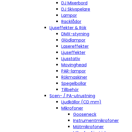
DJ Mixerbord
DJ Skivspelare
Lampor
Racklådor
Ljuseffekter & Rök
DMX-styrning
Glödlampor
Lasereffekter
Ljuseffekter
Ljusstativ
Movinghead
PAR-lampor
Rökmaskiner
Spegelbollar
Tillbehör
Scen- / PA-utrustning
Ljudkällor (CD mm)
Mikrofoner
Gooseneck
Instrumentmikrofoner
Mätmikrofoner