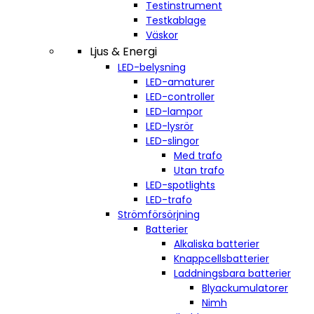
Testinstrument
Testkablage
Väskor
Ljus & Energi
LED-belysning
LED-amaturer
LED-controller
LED-lampor
LED-lysrör
LED-slingor
Med trafo
Utan trafo
LED-spotlights
LED-trafo
Strömförsörjning
Batterier
Alkaliska batterier
Knappcellsbatterier
Laddningsbara batterier
Blyackumulatorer
Nimh