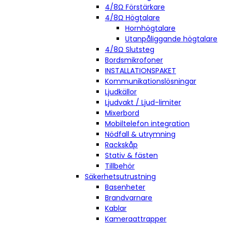
4/8Ω Förstärkare
4/8Ω Högtalare
Hornhögtalare
Utanpåliggande högtalare
4/8Ω Slutsteg
Bordsmikrofoner
INSTALLATIONSPAKET
Kommunikationslösningar
Ljudkällor
Ljudvakt / Ljud-limiter
Mixerbord
Mobiltelefon integration
Nödfall & utrymning
Rackskåp
Stativ & fästen
Tillbehör
Säkerhetsutrustning
Basenheter
Brandvarnare
Kablar
Kameraattrapper