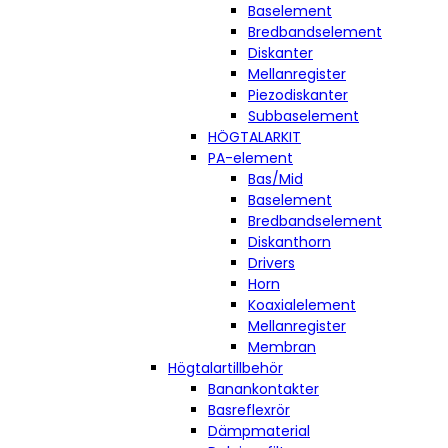
Baselement
Bredbandselement
Diskanter
Mellanregister
Piezodiskanter
Subbaselement
HÖGTALARKIT
PA-element
Bas/Mid
Baselement
Bredbandselement
Diskanthorn
Drivers
Horn
Koaxialelement
Mellanregister
Membran
Högtalartillbehör
Banankontakter
Basreflexrör
Dämpmaterial