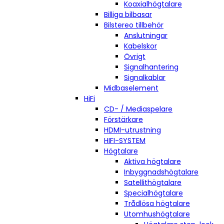
Koaxialhögtalare
Billiga bilbasar
Bilstereo tillbehör
Anslutningar
Kabelskor
Övrigt
Signalhantering
Signalkablar
Midbaselement
HiFi
CD- / Mediaspelare
Förstärkare
HDMI-utrustning
HIFI-SYSTEM
Högtalare
Aktiva högtalare
Inbyggnadshögtalare
Satellithögtalare
Specialhögtalare
Trådlösa högtalare
Utomhushögtalare