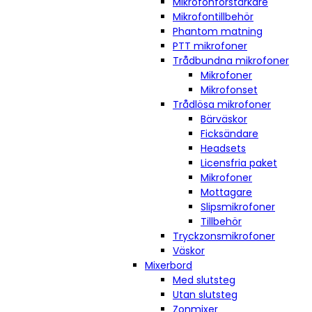
Mikrofonförstärkare
Mikrofontillbehör
Phantom matning
PTT mikrofoner
Trådbundna mikrofoner
Mikrofoner
Mikrofonset
Trådlösa mikrofoner
Bärväskor
Ficksändare
Headsets
Licensfria paket
Mikrofoner
Mottagare
Slipsmikrofoner
Tillbehör
Tryckzonsmikrofoner
Väskor
Mixerbord
Med slutsteg
Utan slutsteg
Zonmixer