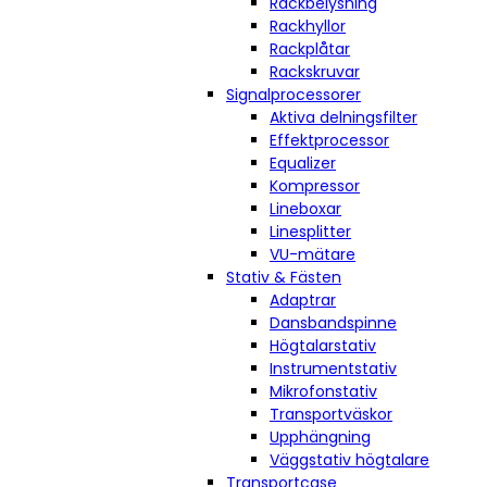
Rackbelysning
Rackhyllor
Rackplåtar
Rackskruvar
Signalprocessorer
Aktiva delningsfilter
Effektprocessor
Equalizer
Kompressor
Lineboxar
Linesplitter
VU-mätare
Stativ & Fästen
Adaptrar
Dansbandspinne
Högtalarstativ
Instrumentstativ
Mikrofonstativ
Transportväskor
Upphängning
Väggstativ högtalare
Transportcase