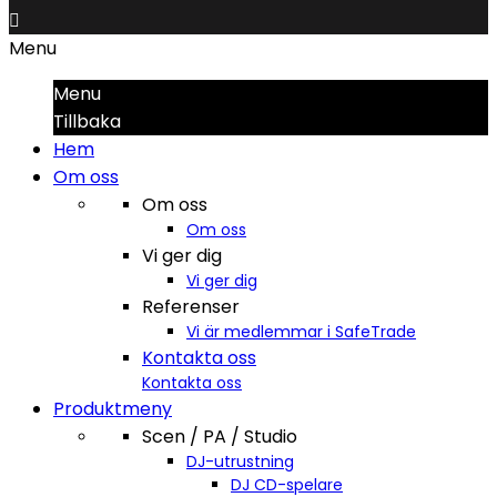

Menu
Menu
Tillbaka
Hem
Om oss
Om oss
Om oss
Vi ger dig
Vi ger dig
Referenser
Vi är medlemmar i SafeTrade
Kontakta oss
Kontakta oss
Produktmeny
Scen / PA / Studio
DJ-utrustning
DJ CD-spelare