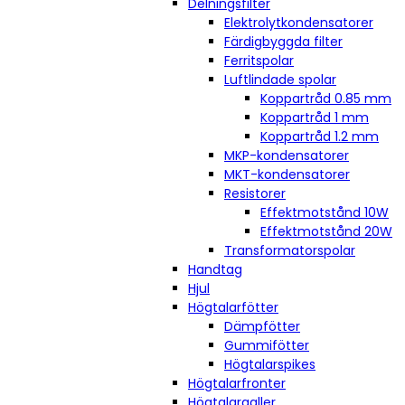
Delningsfilter
Elektrolytkondensatorer
Färdigbyggda filter
Ferritspolar
Luftlindade spolar
Koppartråd 0.85 mm
Koppartråd 1 mm
Koppartråd 1.2 mm
MKP-kondensatorer
MKT-kondensatorer
Resistorer
Effektmotstånd 10W
Effektmotstånd 20W
Transformatorspolar
Handtag
Hjul
Högtalarfötter
Dämpfötter
Gummifötter
Högtalarspikes
Högtalarfronter
Högtalargaller