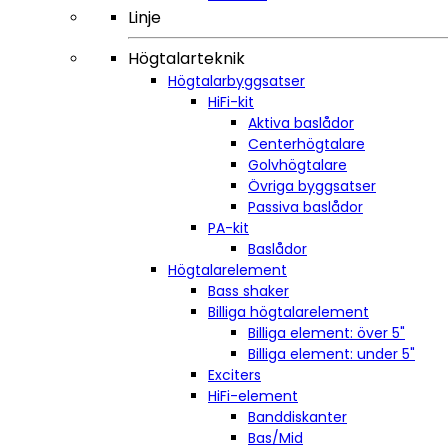
Linje
Högtalarteknik
Högtalarbyggsatser
HiFi-kit
Aktiva baslådor
Centerhögtalare
Golvhögtalare
Övriga byggsatser
Passiva baslådor
PA-kit
Baslådor
Högtalarelement
Bass shaker
Billiga högtalarelement
Billiga element: över 5"
Billiga element: under 5"
Exciters
HiFi-element
Banddiskanter
Bas/Mid