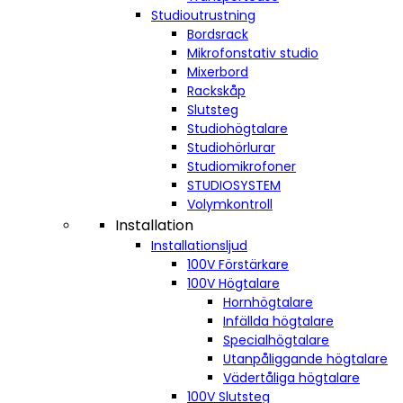
Studioutrustning
Bordsrack
Mikrofonstativ studio
Mixerbord
Rackskåp
Slutsteg
Studiohögtalare
Studiohörlurar
Studiomikrofoner
STUDIOSYSTEM
Volymkontroll
Installation
Installationsljud
100V Förstärkare
100V Högtalare
Hornhögtalare
Infällda högtalare
Specialhögtalare
Utanpåliggande högtalare
Vädertåliga högtalare
100V Slutsteg