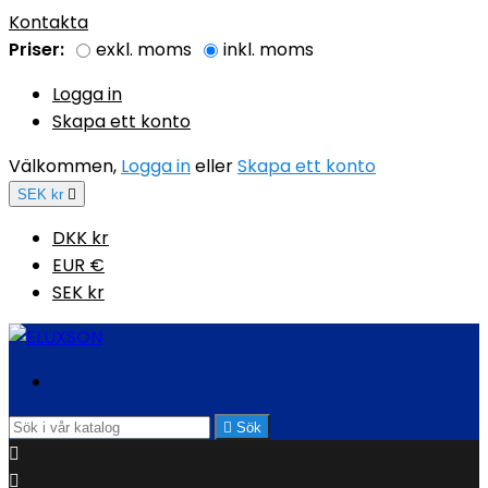
Kontakta
Priser:
exkl. moms
inkl. moms
Logga in
Skapa ett konto
Välkommen,
Logga in
eller
Skapa ett konto
SEK kr

DKK kr
EUR €
SEK kr

Sök

