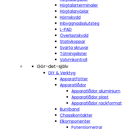
Högtalarterminaler
Högtalarväxlar
Hörnskydd
Inbyggnadsslutsteg
L-PAD
Överlastskydd
Stativkoppar
Svarta skruvar
Tätningslister
Volymkontroll
Gör-det-själv
DIY & Verktyg
Apparatfötter
Apparatlådor
Apparatlådor aluminium
Apparatlådor plast
Apparatlådor rackformat
Buntband
Chassikontakter
Elkomponenter
Potentiometrar