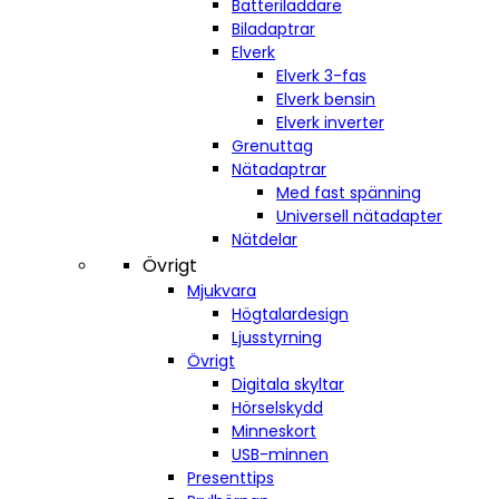
Batteriladdare
Biladaptrar
Elverk
Elverk 3-fas
Elverk bensin
Elverk inverter
Grenuttag
Nätadaptrar
Med fast spänning
Universell nätadapter
Nätdelar
Övrigt
Mjukvara
Högtalardesign
Ljusstyrning
Övrigt
Digitala skyltar
Hörselskydd
Minneskort
USB-minnen
Presenttips