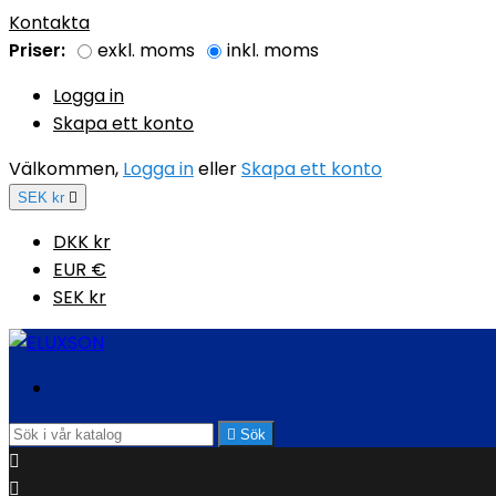
Kontakta
Priser:
exkl. moms
inkl. moms
Logga in
Skapa ett konto
Välkommen,
Logga in
eller
Skapa ett konto
SEK kr

DKK kr
EUR €
SEK kr

Sök

