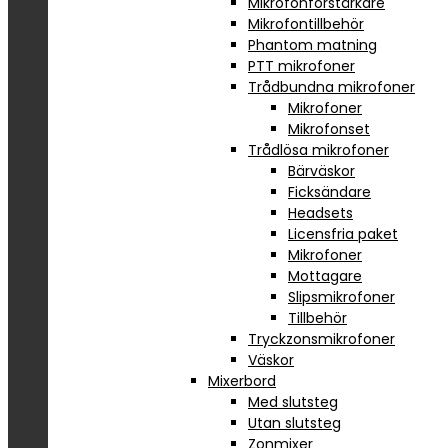
Mikrofonförstärkare
Mikrofontillbehör
Phantom matning
PTT mikrofoner
Trådbundna mikrofoner
Mikrofoner
Mikrofonset
Trådlösa mikrofoner
Bärväskor
Ficksändare
Headsets
Licensfria paket
Mikrofoner
Mottagare
Slipsmikrofoner
Tillbehör
Tryckzonsmikrofoner
Väskor
Mixerbord
Med slutsteg
Utan slutsteg
Zonmixer