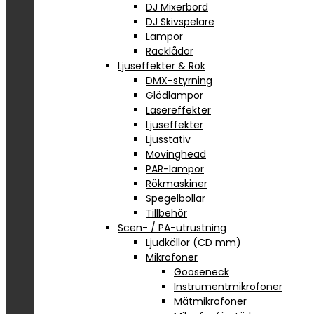
DJ Mixerbord
DJ Skivspelare
Lampor
Racklådor
Ljuseffekter & Rök
DMX-styrning
Glödlampor
Lasereffekter
Ljuseffekter
Ljusstativ
Movinghead
PAR-lampor
Rökmaskiner
Spegelbollar
Tillbehör
Scen- / PA-utrustning
Ljudkällor (CD mm)
Mikrofoner
Gooseneck
Instrumentmikrofoner
Mätmikrofoner