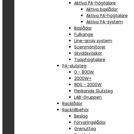
Aktiva PA-högtalare
Aktiva baslådor
Aktiva PA-högtalare
Aktiva PA-system
Baslådor
Fullrange
Line-array system
Scenmonitorer
Skyddsväskor
Topphögtalare
PA-slutsteg
0 - 800W
2000W+
800 - 2000W
Flerkanals Slutsteg
LAB-Gruppen
Racklådor
Racktillbehör
Beslag
Förvaringslådor
Grenuttag