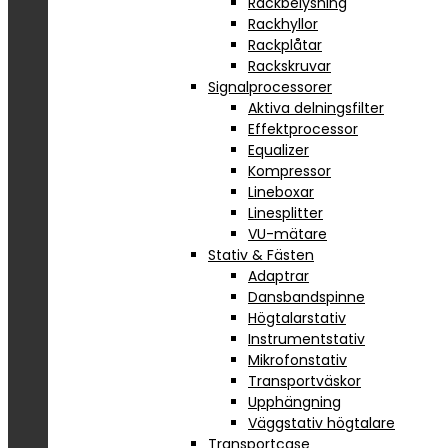
Rackbelysning
Rackhyllor
Rackplåtar
Rackskruvar
Signalprocessorer
Aktiva delningsfilter
Effektprocessor
Equalizer
Kompressor
Lineboxar
Linesplitter
VU-mätare
Stativ & Fästen
Adaptrar
Dansbandspinne
Högtalarstativ
Instrumentstativ
Mikrofonstativ
Transportväskor
Upphängning
Väggstativ högtalare
Transportcase