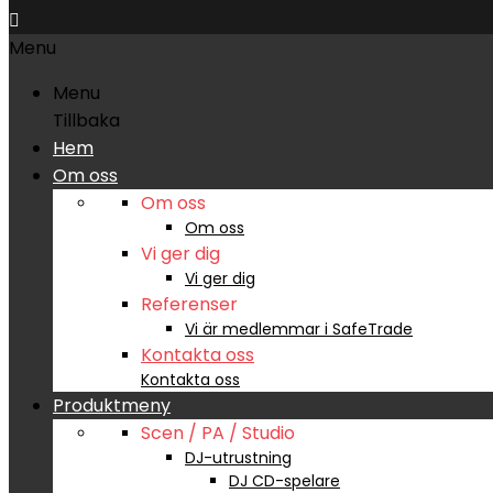

Menu
Menu
Tillbaka
Hem
Om oss
Om oss
Om oss
Vi ger dig
Vi ger dig
Referenser
Vi är medlemmar i SafeTrade
Kontakta oss
Kontakta oss
Produktmeny
Scen / PA / Studio
DJ-utrustning
DJ CD-spelare