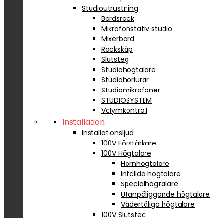
Studioutrustning
Bordsrack
Mikrofonstativ studio
Mixerbord
Rackskåp
Slutsteg
Studiohögtalare
Studiohörlurar
Studiomikrofoner
STUDIOSYSTEM
Volymkontroll
Installation
Installationsljud
100V Förstärkare
100V Högtalare
Hornhögtalare
Infällda högtalare
Specialhögtalare
Utanpåliggande högtalare
Vädertåliga högtalare
100V Slutsteg