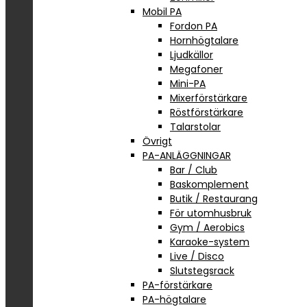
Mobil PA
Fordon PA
Hornhögtalare
Ljudkällor
Megafoner
Mini-PA
Mixerförstärkare
Röstförstärkare
Talarstolar
Övrigt
PA-ANLÄGGNINGAR
Bar / Club
Baskomplement
Butik / Restaurang
För utomhusbruk
Gym / Aerobics
Karaoke-system
Live / Disco
Slutstegsrack
PA-förstärkare
PA-högtalare